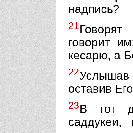
надпись?
21
Говорят
говорит им
кесарю, а Б
22
Услышав
оставив Его
23
В тот д
саддукеи, 