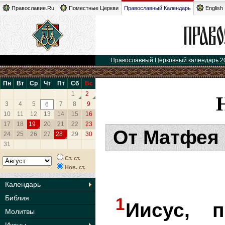
Православие.Ru
Поместные Церкви
Православный Календарь
English
Православный Церковный календарь 2
Пн
Вт
Ср
Чт
Пт
Сб
Вс
1
2
3
4
5
7
8
9
6
10
11
12
13
14
15
16
17
18
19
20
21
22
23
От Матфея 
24
25
26
27
28
29
30
31
Ст. ст.
Нов. ст.
Календарь
Библия
1
Иисус, 
Молитвы