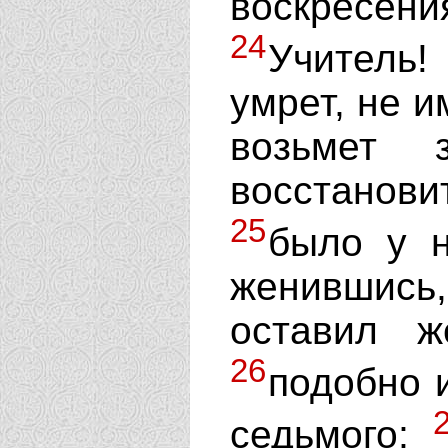
воскресе
24
Учитель!
умрет, не и
возьмет
восстано
25
было у н
женившись
оставил ж
26
подобно и
седьмого;