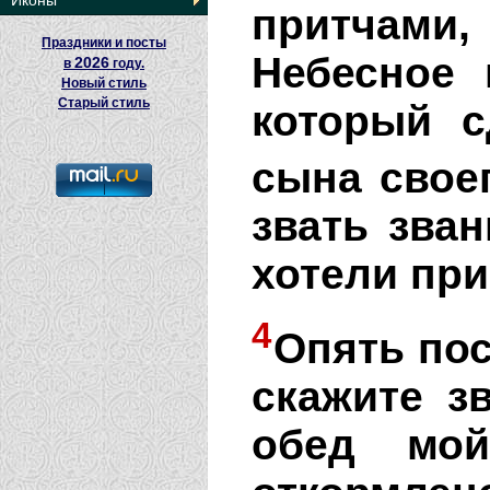
Иконы
притчами
Праздники и посты
Небесное 
2026
в
году.
Новый стиль
Старый стиль
который 
сына свое
звать зва
хотели при
4
Опять пос
скажите з
обед мо