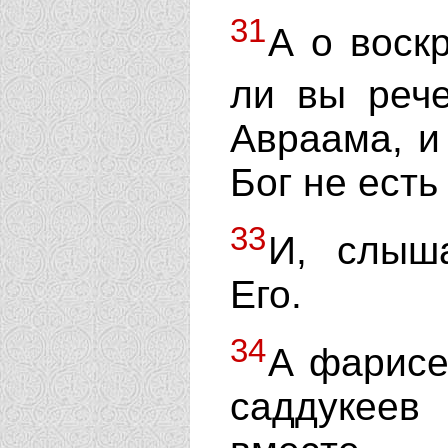
31
А о воск
ли вы реч
Авраама, и
Бог не есть
33
И, слыш
Его.
34
А фарисе
саддукеев