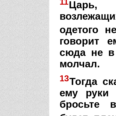
11
Царь,
возлежащи
одетого н
говорит е
сюда не в
молчал.
13
Тогда ск
ему руки 
бросьте 