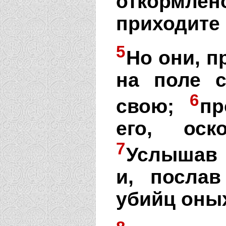
откормлено
приходите 
5
Но они, п
на поле с
6
свою;
пр
его, ос
7
Услышав 
и, послав
убийц оных