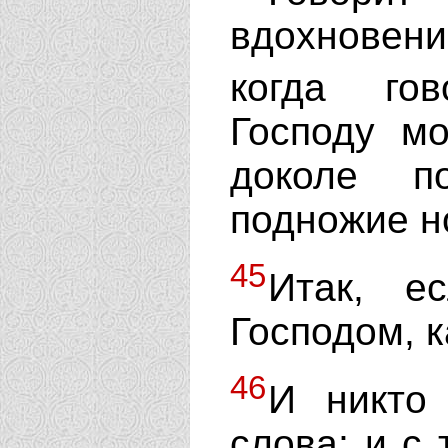
вдохновени
когда го
Господу м
доколе п
подножие н
45
Итак, е
Господом, 
46
И никто
слова; и с 