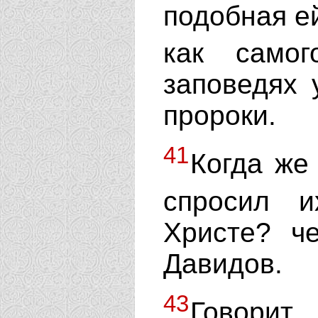
подобная ей
как само
заповедях 
пророки.
41
Когда же
спросил 
Христе? ч
Давидов.
43
Говорит