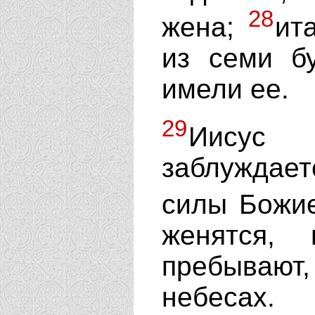
28
жена;
ит
из семи б
имели ее.
29
Иисус 
заблуждает
силы Божи
женятся,
пребываю
небесах.