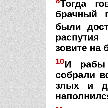
8
Тогда го
брачный 
были дост
распутия
зовите на 
10
И рабы 
собрали вс
злых и д
наполнилс