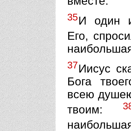
вместе.
35
И один и
Его, спроси
наибольшая
37
Иисус ск
Бога твое
всею душею
3
твоим:
наибольша