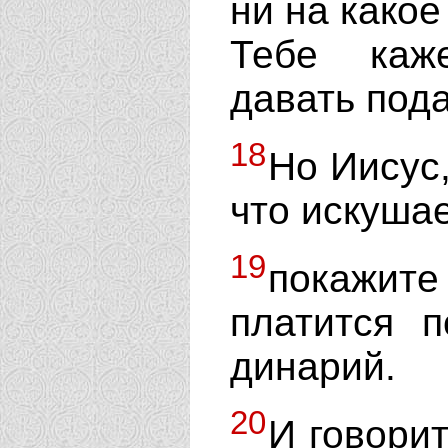
ни на какое
Тебе каж
давать пода
18
Но Иисус,
что искуша
19
покажит
платится 
динарий.
20
И говорит