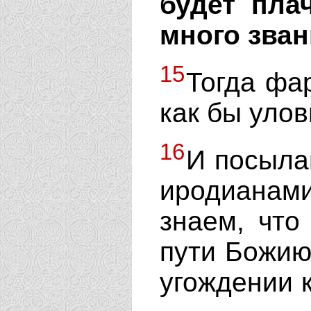
будет пла
много зван
15
Тогда фа
как бы улов
16
И посыла
иродианам
знаем, что
пути Божию
угождении 