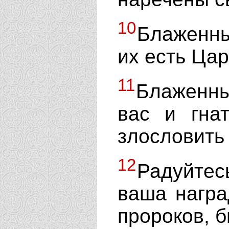
10
Блаженны
их есть Ца
11
Блаженны
вас и гна
злословить
12
Радуйтес
ваша награ
пророков, 