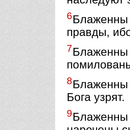
6
Блаженн
правды, ибо
7
Блаженн
помилованы
8
Блаженны
Бога узрят.
9
Блаженны 
наречены с