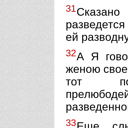
31
Сказано
разведется
ей разводн
32
А Я гово
женою свое
тот п
прелюбодей
разведенно
33
Еще слы