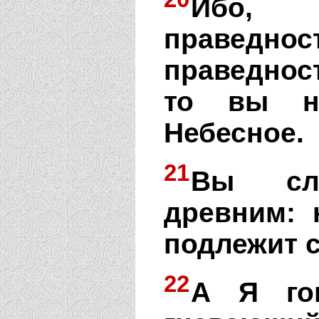
Ибо, 
праведно
праведнос
то вы н
Небесное.
21
Вы сл
древним: 
подлежит с
22
А Я гов