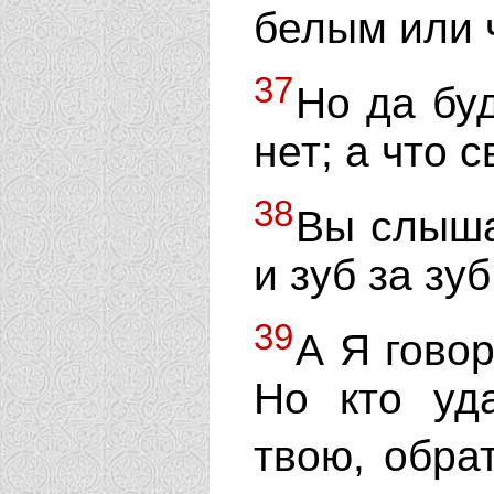
белым или 
37
Но да буд
нет; а что с
38
Вы слышал
и зуб за зуб
39
А Я говор
Но кто уд
твою, обра