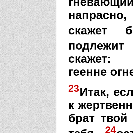
гневающи
напрасно,
скажет б
подлежит
скажет: 
геенне огн
23
Итак, ес
к жертвенн
брат твой
24