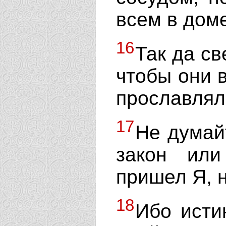
всем в дом
16
Так да св
чтобы они 
прославлял
17
Не думай
закон или
пришел Я, 
18
Ибо исти