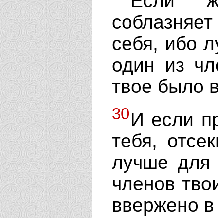
Если ж
соблазняет 
себя, ибо л
один из чл
твое было в
30
И если п
тебя, отсе
лучше для 
членов твои
ввержено в 