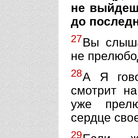
не выйдеш
до последн
27
Вы слыша
не прелюбо
28
А Я гово
смотрит н
уже прел
сердце сво
29