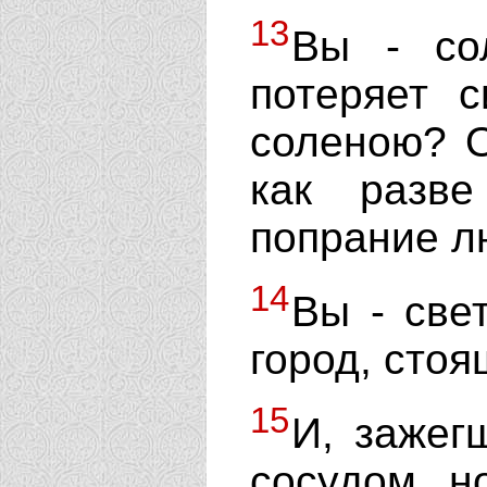
13
Вы - со
потеряет 
соленою? О
как разв
попрание л
14
Вы - све
город, стоя
15
И, зажег
сосудом, н