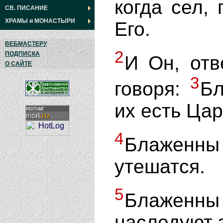
когда сел,
СВ. ПИСАНИЕ
ХРАМЫ
и
МОНАСТЫРИ
Его.
ВЕБМАСТЕРУ
2
ПОДПИСКА
И Он, отв
О САЙТЕ
3
говоря:
Бл
их есть Ца
4
Блаженн
утешатся.
5
Блажен
наследуют 