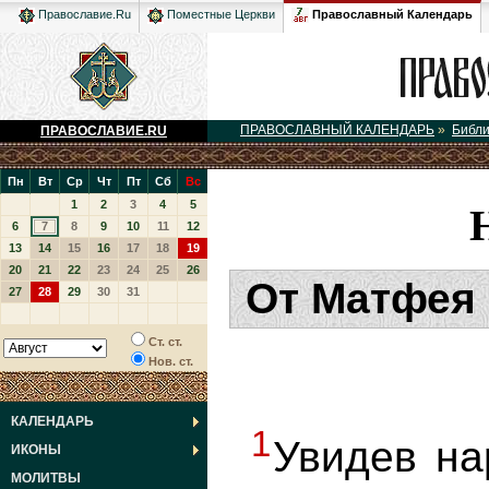
Православный Календарь
Православие.Ru
Поместные Церкви
ПРАВОСЛАВНЫЙ КАЛЕНДАРЬ
»
Библ
ПРАВОСЛАВИЕ.RU
Пн
Вт
Ср
Чт
Пт
Сб
Вс
1
2
3
4
5
6
7
8
9
10
11
12
13
14
15
16
17
18
19
20
21
22
23
24
25
26
От Матфея 
27
28
29
30
31
Ст. ст.
Нов. ст.
КАЛЕНДАРЬ
1
Увидев на
ИКОНЫ
МОЛИТВЫ