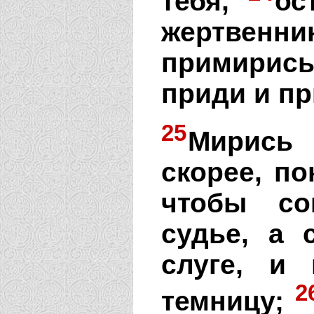
тебя,
ос
жертвенн
примирись
приди и пр
25
Мирись
скорее, по
чтобы со
судье, а 
слуге, и
2
темницу;