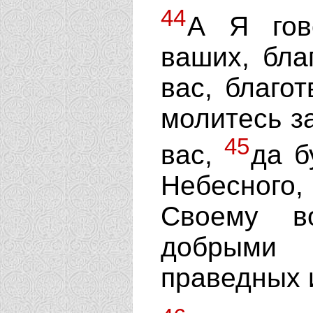
44
А Я гов
ваших, бла
вас, благо
молитесь з
45
вас,
да б
Небесного,
Своему в
добрыми 
праведных 