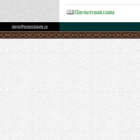
Предыдущая глава
days@pravoslavie.ru