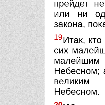
прейдет не
или ни од
закона, пок
19
Итак, кто
сих малейш
малейшим
Небесном; а
великим 
Небесном.
20