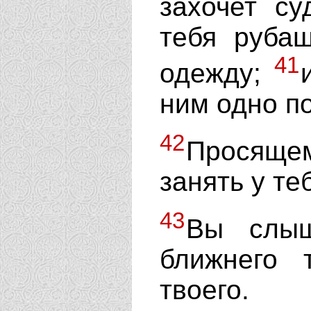
захочет су
тебя руба
41
одежду;
ним одно по
42
Просящему
занять у те
43
Вы слыш
ближнего 
твоего.