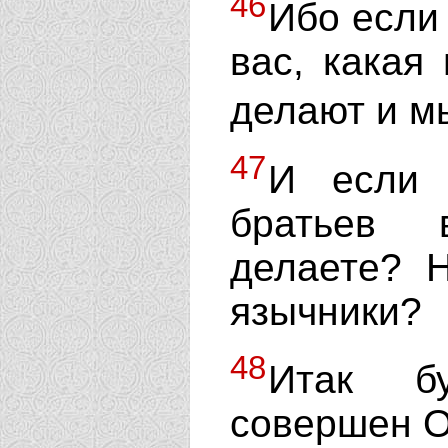
46
Ибо если
вас, какая
делают и м
47
И если 
братьев 
делаете? 
язычники?
48
Итак бу
совершен О