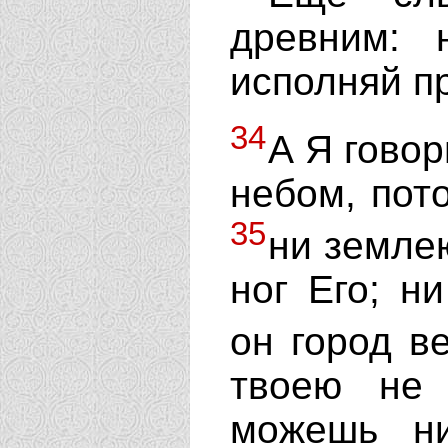
древним: 
исполняй п
34
А Я говор
небом, пот
35
ни земле
ног Его; н
он город в
твоею не 
можешь ни