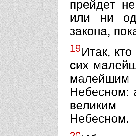
прейдет не
или ни од
закона, пок
19
Итак, кто
сих малейш
малейшим
Небесном; а
великим 
Небесном.
20