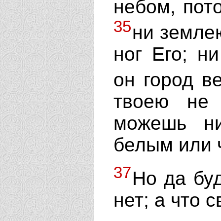
небом, пот
35
ни земле
ног Его; н
он город в
твоею не 
можешь ни
белым или 
37
Но да буд
нет; а что с