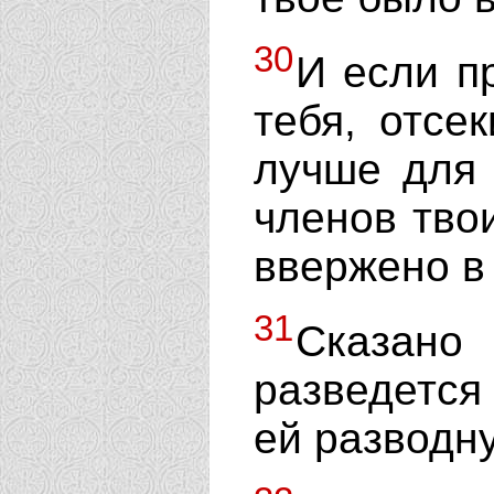
30
И если п
тебя, отсе
лучше для 
членов твои
ввержено в 
31
Сказано
разведется
ей разводн