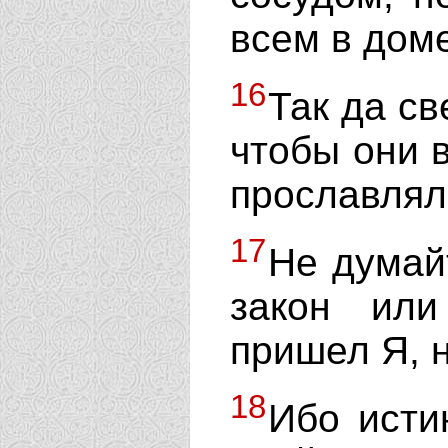
всем в дом
16
Так да св
чтобы они 
прославлял
17
Не думай
закон или
пришел Я, 
18
Ибо исти