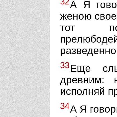
32
А Я гово
женою свое
тот п
прелюбодей
разведенно
33
Еще слы
древним: 
исполняй п
34
А Я говор