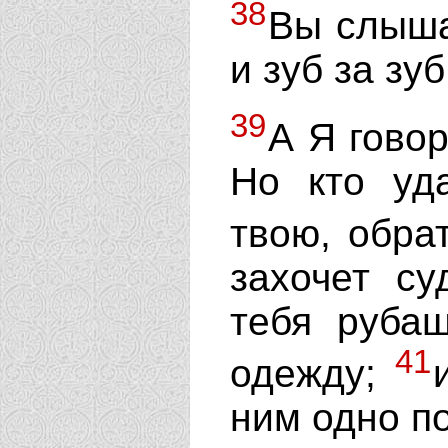
38
Вы слышал
и зуб за зуб
39
А Я говор
Но кто уд
твою, обра
захочет су
тебя руба
41
одежду;
ним одно по