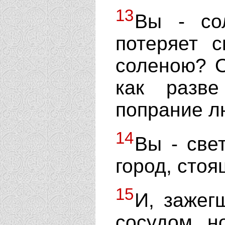
13
Вы - со
потеряет 
соленою? О
как разв
попрание л
14
Вы - све
город, стоя
15
И, зажег
сосудом, н