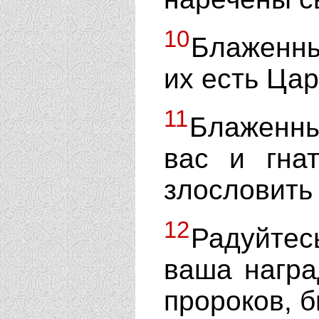
10
Блаженны
их есть Ца
11
Блаженны
вас и гна
злословить
12
Радуйтес
ваша награ
пророков, 