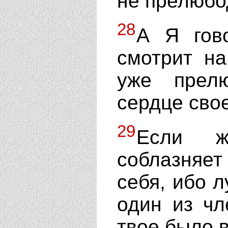
не прелюбо
28
А Я гово
смотрит н
уже прел
сердце сво
29
Если ж
соблазняет 
себя, ибо л
один из чл
твое было в