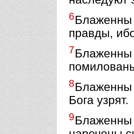
6
Блаженн
правды, ибо
7
Блаженн
помилованы
8
Блаженны
Бога узрят.
9
Блаженны 
наречены с