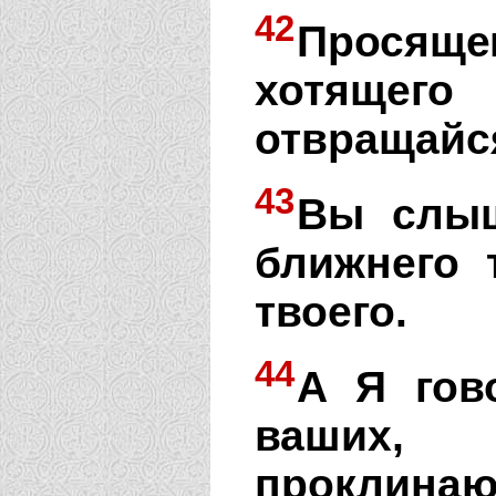
42
Просящ
хотящег
отвращайс
43
Вы слыш
ближнего 
твоего.
44
А Я гов
ваших,
проклина