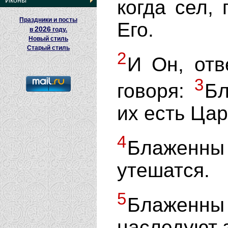
Иконы
когда сел,
Праздники и посты
Его.
2026
в
году.
Новый стиль
Старый стиль
2
И Он, отв
3
говоря:
Бл
их есть Ца
4
Блаженн
утешатся.
5
Блажен
наследуют 