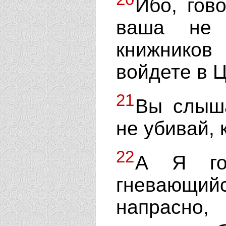
Ибо, гов
ваша не 
книжнико
войдете в 
21
Вы слыша
не убивай, 
22
А Я гов
гневающи
напрасно,