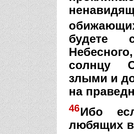
ненавидя
обижающих
будете 
Небесног
солнцу С
злыми и д
на правед
46
Ибо ес
любящих ва