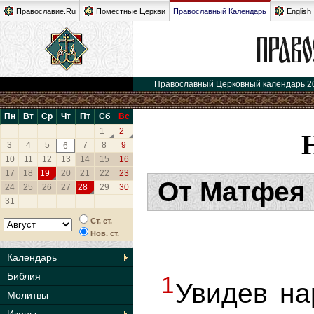
Православие.Ru
Поместные Церкви
Православный Календарь
English
Православный Церковный календарь 2
Пн
Вт
Ср
Чт
Пт
Сб
Вс
1
2
3
4
5
7
8
9
6
10
11
12
13
14
15
16
17
18
19
20
21
22
23
От Матфея 
24
25
26
27
28
29
30
31
Ст. ст.
Нов. ст.
Календарь
Библия
1
Увидев на
Молитвы