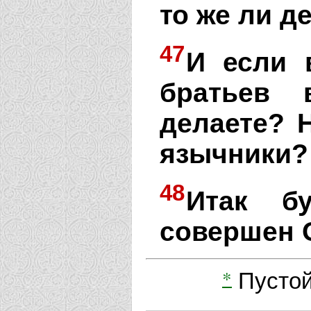
то же ли д
47
И если 
братьев 
делаете? 
язычники?
48
Итак бу
совершен 
*
Пустой