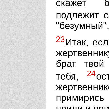
скажет б
подлежит с
"безумный",
23
Итак, ес
жертвенни
брат твой
24
тебя,
ос
жертвенн
примирись
приди и при