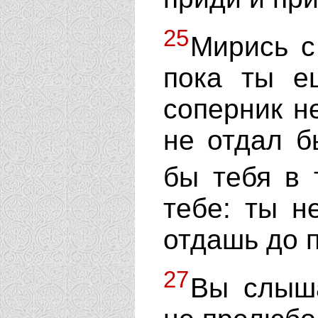
25
Мирись с
пока ты е
соперник не
не отдал б
бы тебя в
тебе: ты н
отдашь до 
27
Вы слыша