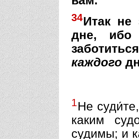
вам.
34
Итак не 
дне, ибо
заботитьс
каждого
дн
1
Не суди́те
каким суд
судимы; и 