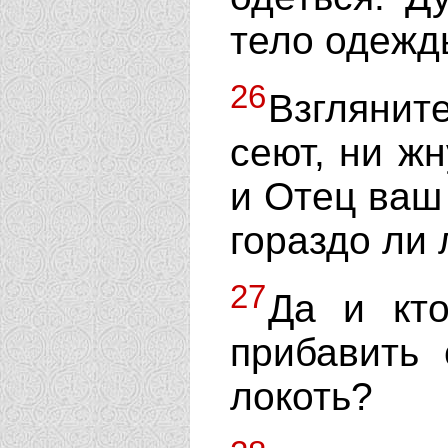
тело одежд
26
Взглянит
сеют, ни жн
и Отец ваш
гораздо ли
27
Да и кто
прибавить
локоть?