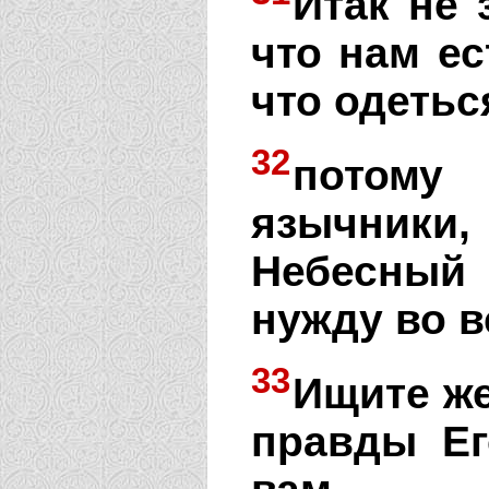
Итак не 
что нам ес
что одетьс
32
потому 
язычники,
Небесный
нужду во в
33
Ищите же
правды Ег