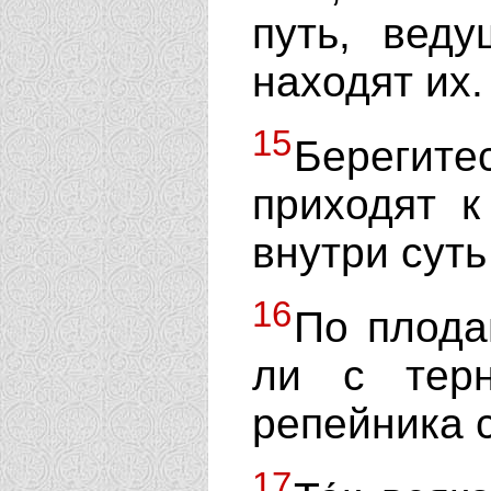
путь, вед
находят их.
15
Берегите
приходят к
внутри сут
16
По плода
ли с терн
репейника 
17