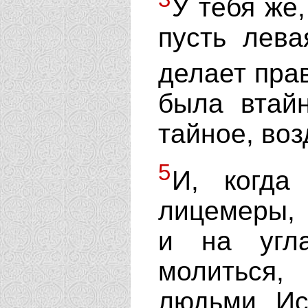
У тебя же
пусть лева
делает пра
была втай
тайное, воз
5
И, когда
лицемеры, 
и на угла
молиться,
людьми. Ис