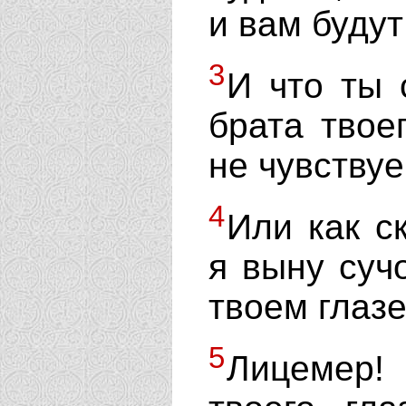
и вам будут
3
И что ты 
брата твое
не чувству
4
Или как с
я выну сучо
твоем глаз
5
Лицемер!