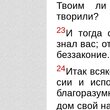
Твоим ли
творили?
23
И тогда 
знал вас; 
беззаконие.
24
Итак всяк
сии и исп
благоразу
дом свой н