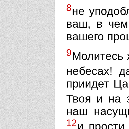
8
не уподоб
ваш, в чем
вашего про
9
Молитесь 
небесах! д
приидет Ца
Твоя и на 
наш насущ
12
и прости