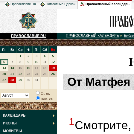
Православный Календарь
Православие.Ru
Поместные Церкви
ПРАВОСЛАВНЫЙ КАЛЕНДАРЬ
»
Библ
ПРАВОСЛАВИЕ.RU
Пн
Вт
Ср
Чт
Пт
Сб
Вс
1
2
3
4
5
6
7
8
9
10
11
12
13
14
15
16
17
18
19
20
21
22
23
24
25
26
От Матфея 
27
28
29
30
31
Ст. ст.
Нов. ст.
КАЛЕНДАРЬ
1
Смотрите
ИКОНЫ
МОЛИТВЫ