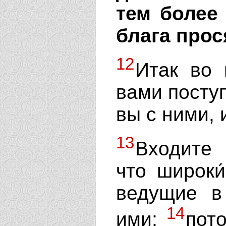
тем более
блага прос
12
Итак во 
вами поступ
вы с ними, 
13
Входите 
что широки
ведущие в
14
ими;
пото