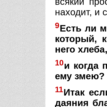
всякий про
находит, и 
9
Есть ли м
который, 
него хлеба
10
и когда 
ему змею?
11
Итак есл
даяния бл