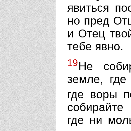
явиться по
но пред От
и Отец тво
тебе явно.
19
Не соби
земле, где
где воры п
собирайте
где ни мол