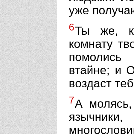
уже получа
6
Ты же, к
комнату тв
помолись
втайне; и 
воздаст теб
7
А молясь,
язычники,
многослов