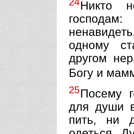
24
Никто н
господам
ненавидет
одному ст
другом нер
Богу и мам
25
Посему г
для души в
пить, ни 
одеться. Д