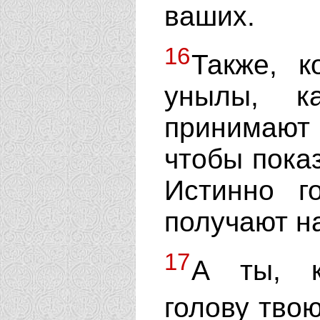
ваших.
16
Также, к
унылы, к
принимают
чтобы пока
Истинно г
получают н
17
А ты, к
голову тво