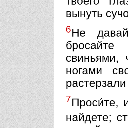
твоего гл
вынуть сучо
6
Не дава
бросайте
свиньями, 
ногами св
растерзали 
7
Проси́те, 
найдете; с