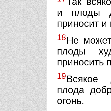
Та́к вся
и плоды 
приносит и
18
Не может
плоды ху
приносить 
19
Всякое 
плода добр
огонь.