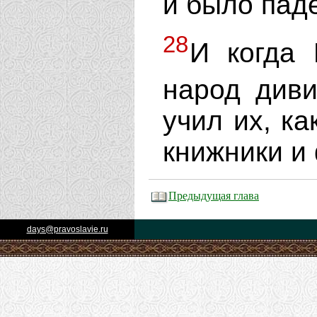
и было паде
28
И когда 
народ див
учил их, ка
книжники и
Предыдущая глава
days@pravoslavie.ru