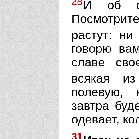
28
И об од
Посмотрите
растут: ни
говорю ва
славе сво
всякая и
полевую, 
завтра буд
одевает, ко
31