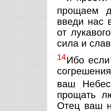
прощаем 
введи нас 
от лукавог
сила и слав
14
Ибо если
согрешения
ваш Небе
прощать л
Отец ваш н