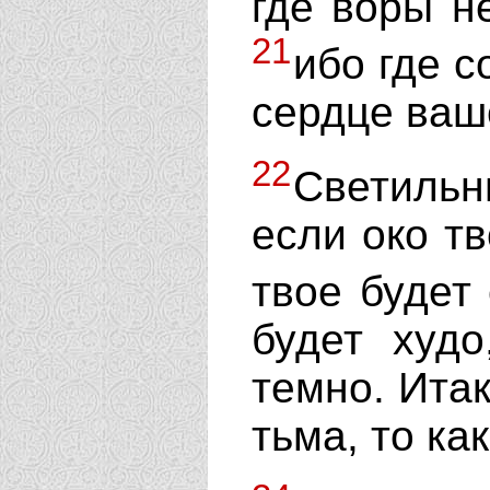
где воры н
21
ибо где с
сердце ваш
22
Светильни
если око тв
твое будет
будет худо
темно. Итак
тьма, то ка