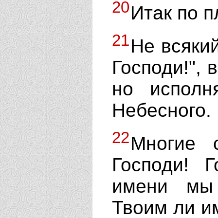
20
Итак по п
21
Не всякий
Господи!", 
но испол
Небесного.
22
Многие 
Господи! 
имени мы
Твоим ли и