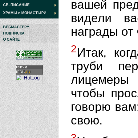
вашей пред
СВ. ПИСАНИЕ
ХРАМЫ
и
МОНАСТЫРИ
видели в
награды от
ВЕБМАСТЕРУ
ПОДПИСКА
О САЙТЕ
2
Итак, ког
труби пе
лицемеры 
чтобы прос
говорю вам
свою.
3