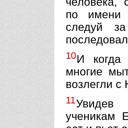
человека, 
по имени 
следуй з
последовал
10
И когда
многие мы
возлегли с 
11
Увидев
ученикам Е