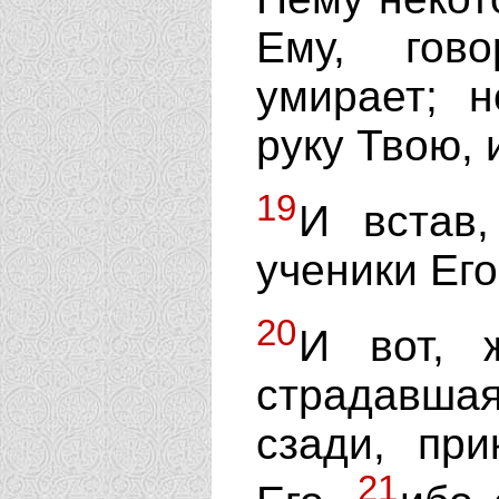
Ему, гов
умирает; 
руку Твою, 
19
И встав
ученики Его
20
И вот, 
страдавша
сзади, пр
21