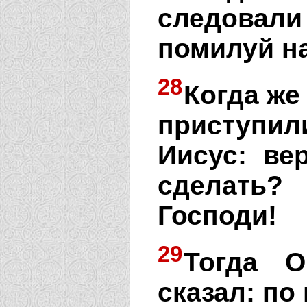
следовали
помилуй на
28
Когда же
приступил
Иисус: ве
сделать?
Господи!
29
Тогда О
сказал: по