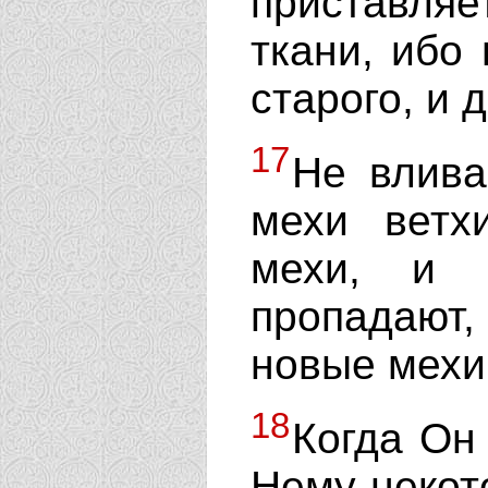
приставля
ткани, ибо
старого, и 
17
Не влива
мехи ветх
мехи, и 
пропадают,
новые мехи,
18
Когда Он
Нему некот