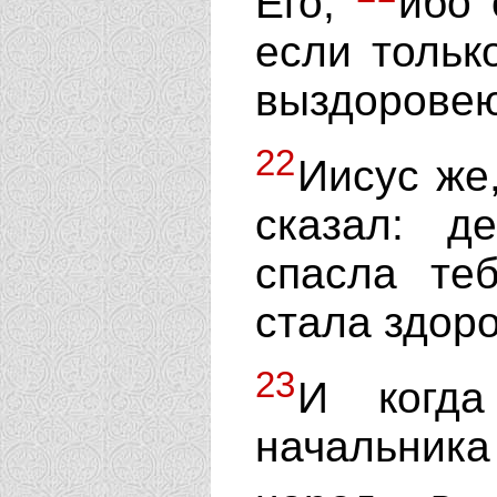
Его,
ибо 
если тольк
выздоровею
22
Иисус же
сказал: д
спасла те
стала здоро
23
И когд
начальника