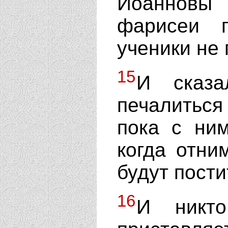
Иоанновы 
фарисеи 
ученики не 
15
И сказа
печалитьс
пока с ни
когда отни
будут пости
16
И никт