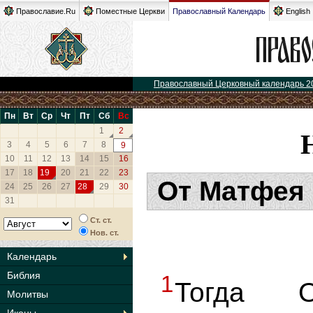
Православие.Ru
Поместные Церкви
Православный Календарь
English
Православный Церковный календарь 2
Пн
Вт
Ср
Чт
Пт
Сб
Вс
1
2
3
4
5
6
7
8
9
10
11
12
13
14
15
16
17
18
19
20
21
22
23
От Матфея 
24
25
26
27
28
29
30
31
Ст. ст.
Нов. ст.
Календарь
Библия
1
Тогда 
Молитвы