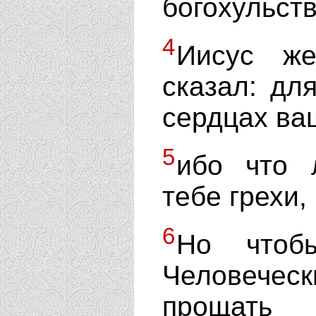
богохульств
4
Иисус же
сказал: дл
сердцах ва
5
ибо что 
тебе грехи,
6
Но чтоб
Человеческ
прощать 