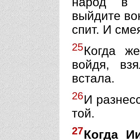
народ в 
выйдите вон
спит. И сме
25
Когда ж
войдя, вз
встала.
26
И разнесс
той.
27
Когда И