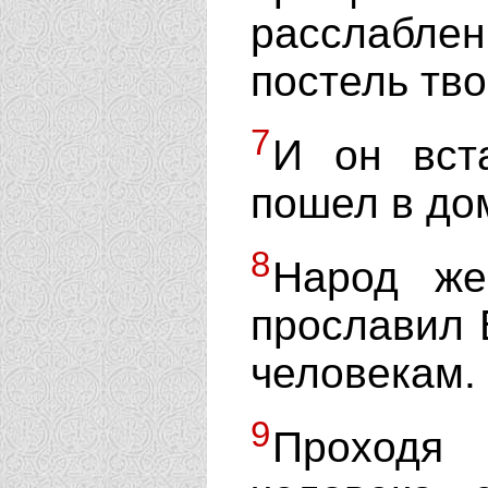
расслабл
постель тво
7
И он вс
пошел в до
8
Народ же
прославил 
человекам.
9
Проходя