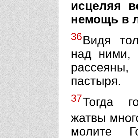
исцеляя в
немощь в 
36
Видя то
над ними,
рассеяны
пастыря.
37
Тогда г
жатвы мног
молите Г