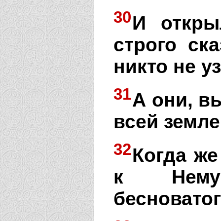
30
И откры
строго ск
никто не у
31
А они, в
всей земле
32
Когда же
к Нему
бесноватог