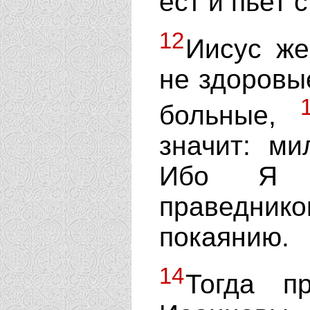
ест и пьет
12
Иисус же
не здоровы
больные,
значит: ми
Ибо Я п
праведни
покаянию.
14
Тогда п