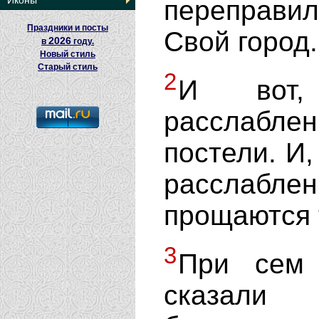
Иконы
переправ
Праздники и посты
Свой город.
2026
в
году.
Новый стиль
Старый стиль
2
И вот,
расслабл
постели. И,
расслабл
прощаются 
3
При сем 
сказал