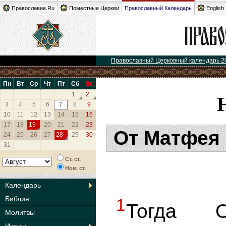
Православие.Ru
Поместные Церкви
Православный Календарь
English
Православный Церковный календарь 2
Пн
Вт
Ср
Чт
Пт
Сб
Вс
1
2
3
4
5
6
8
9
7
10
11
12
13
14
15
16
17
18
19
20
21
22
23
От Матфея 
24
25
26
27
28
29
30
31
Ст. ст.
Нов. ст.
Календарь
Библия
1
Тогда 
Молитвы