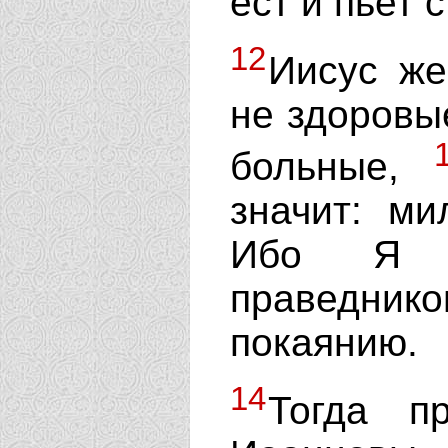
ест и пьет
12
Иисус же
не здоровы
больные,
значит: ми
Ибо Я п
праведни
покаянию.
14
Тогда п