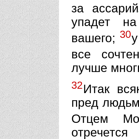
за ассарий
упадет н
30
вашего;
у
все сочт
лучше мног
32
Итак вся
пред людьм
Отцем М
отречетс