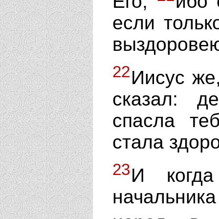
Его,
ибо 
если тольк
выздоровею
22
Иисус же
сказал: д
спасла те
стала здоро
23
И когд
начальника