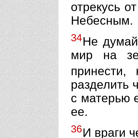
отрекусь о
Небесным.
34
Не думай
мир на з
принести,
разделить ч
с матерью е
ее.
36
И враги ч