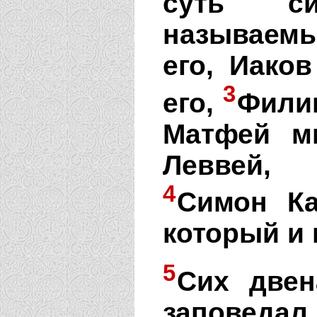
суть с
называемы
его, Иако
3
его,
Фили
Матфей м
Леввей, 
4
Симон Ка
который и 
5
Сих двен
заповедал