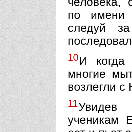
человека, 
по имени 
следуй з
последовал
10
И когда
многие мы
возлегли с 
11
Увидев
ученикам Е