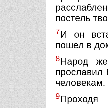
расслабл
постель тво
7
И он вс
пошел в до
8
Народ же
прославил 
человекам.
9
Проходя