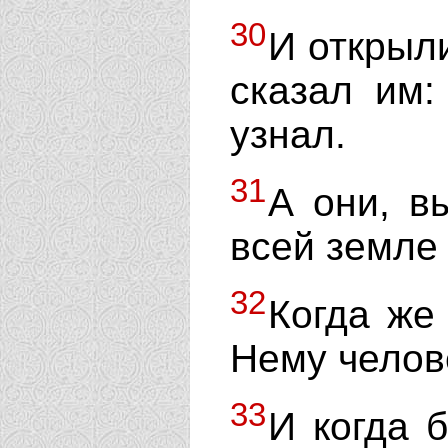
30
И открыли
сказал им:
узнал.
31
А они, в
всей земле 
32
Когда же
Нему челов
33
И когда 