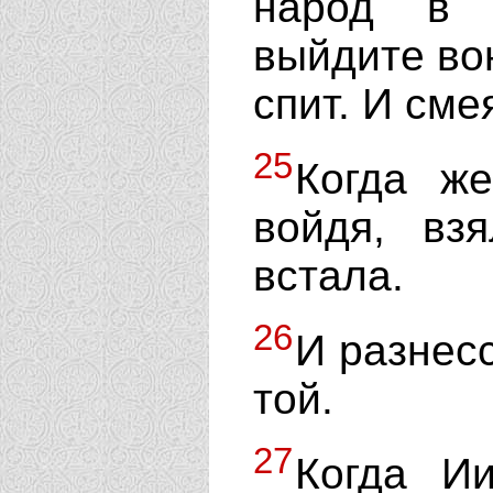
народ в 
выйдите вон
спит. И сме
25
Когда ж
войдя, вз
встала.
26
И разнесс
той.
27
Когда И