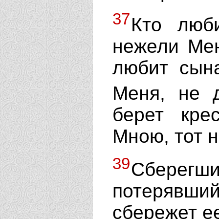
37
Кто люб
нежели Мен
любит сын
Меня, не 
берет кре
Мною, тот 
39
Сберегши
потерявш
сбережет е