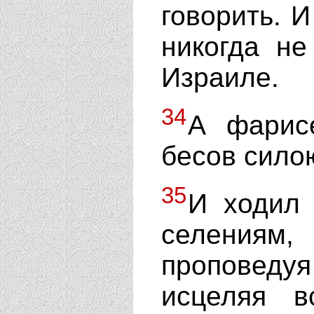
говорить. И
никогда не
Израиле.
34
А фарисе
бесов силою
35
И ходил 
селениям
проповеду
исцеляя в