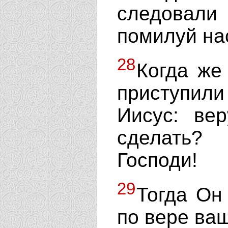
следовали
помилуй на
28
Когда же
приступил
Иисус: ве
сделать?
Господи!
29
Тогда Он 
по вере ваш