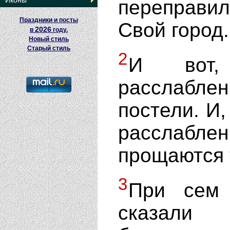
Иконы
переправ
Праздники и посты
Свой город.
2026
в
году.
Новый стиль
Старый стиль
2
И вот,
расслабл
постели. И,
расслабл
прощаются 
3
При сем 
сказал