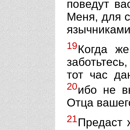
поведут ва
Меня, для 
язычниками
19
Когда же
заботьтесь,
тот час да
20
ибо не в
Отца вашего
21
Предаст 