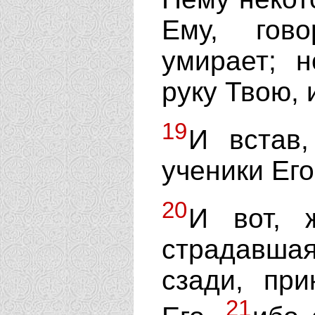
Ему, гов
умирает; 
руку Твою, 
19
И встав
ученики Его
20
И вот, 
страдавша
сзади, пр
21