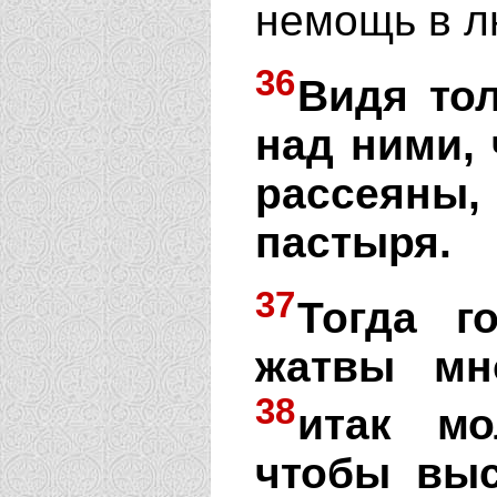
немощь в л
36
Видя то
над ними,
рассеяны
пастыря.
37
Тогда г
жатвы мн
38
итак мо
чтобы выс