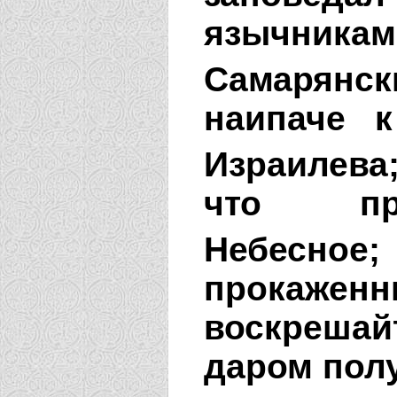
язычника
Самарянск
наипаче 
Израилева
что при
Небесное;
прокажен
воскреша
даром полу