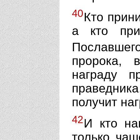
40
Кто прин
а кто при
Пославше
пророка, 
награду п
праведни
получит на
42
И кто на
только чаш