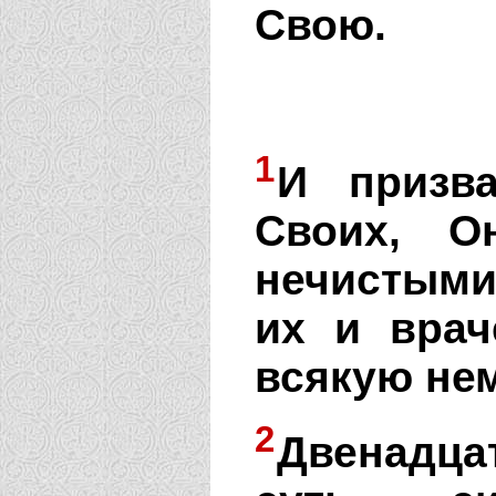
Свою.
1
И призва
Своих, О
нечистыми
их и врач
всякую не
2
Двенадца