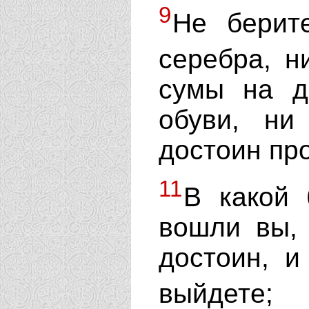
9
Не берит
серебра, н
сумы на д
обуви, ни
достоин пр
11
В какой 
вошли вы, 
достоин, и
выйдете