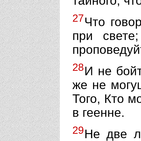
тайного, чт
27
Что гово
при свете
проповедуй
28
И не бой
же не могу
Того, Кто м
в геенне.
29
Не две л