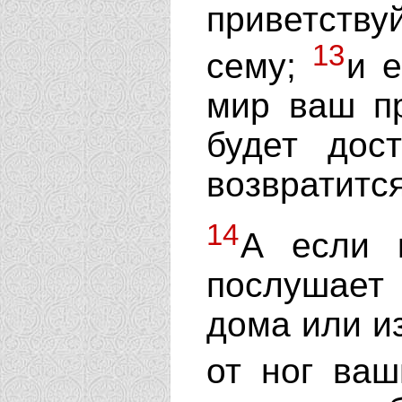
приветству
13
сему;
и е
мир ваш пр
будет дос
возвратится
14
А если 
послушает 
дома или из
от ног ва