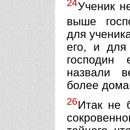
24
Ученик н
выше госп
для ученика
его, и для
господин 
назвали в
более дома
26
Итак не 
сокровенно