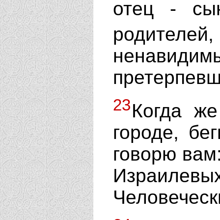
отец - сы
родителей,
ненавиди
претерпевш
23
Когда же
городе, бе
говорю вам:
Израилев
Человеческ