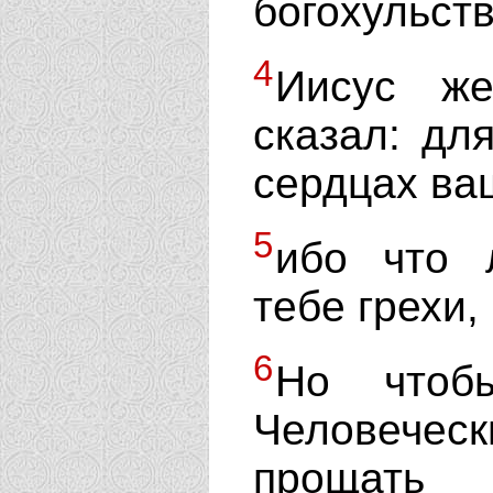
богохульств
4
Иисус же
сказал: дл
сердцах ва
5
ибо что 
тебе грехи,
6
Но чтоб
Человеческ
прощать 