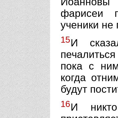
Иоанновы 
фарисеи 
ученики не 
15
И сказа
печалитьс
пока с ни
когда отни
будут пости
16
И никт