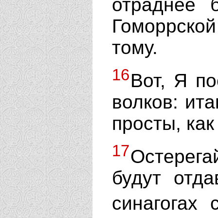
отраднее 
Гоморрской 
тому.
16
Вот, Я п
волков: ита
просты, как
17
Остерега
будут отд
синагогах 