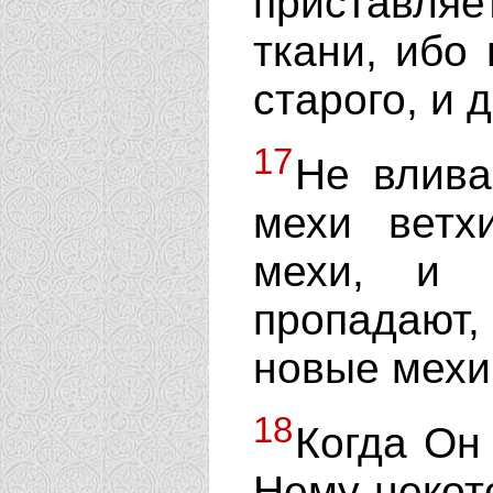
приставля
ткани, ибо
старого, и 
17
Не влива
мехи ветх
мехи, и 
пропадают,
новые мехи,
18
Когда Он
Нему некот