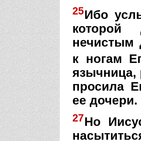
25
Ибо усл
которой
нечистым 
к ногам Ег
язычница,
просила Е
ее дочери.
27
Но Иису
насытить