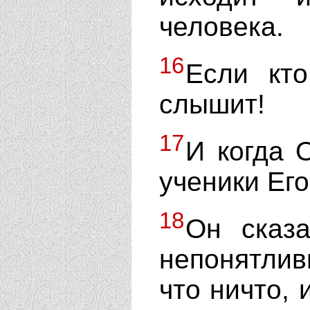
человека.
16
Если кт
слышит!
17
И когда 
ученики Его
18
Он сказ
непонятлив
что ничто, 