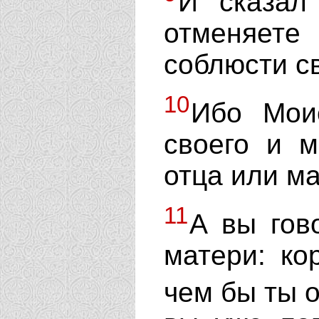
И сказал
отменяете
соблюсти с
10
Ибо Моис
своего и м
отца или ма
11
А вы гов
матери: ко
чем бы ты 