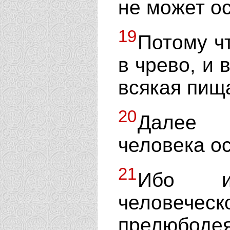
не может о
19
Потому чт
в чрево, и 
всякая пищ
20
Далее 
человека о
21
Ибо и
человеческ
прелюбо