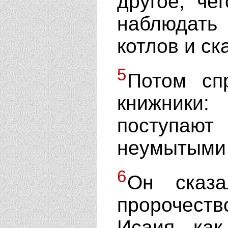
другое, че
наблюдать
котлов и ск
5
Потом сп
книжники:
поступают
неумытыми 
6
Он сказ
пророчест
Исаия, как