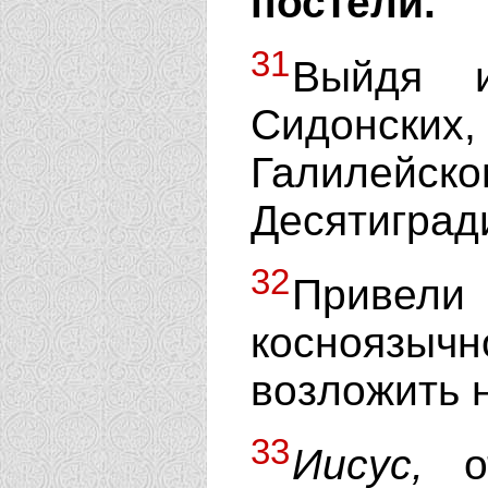
постели.
31
Выйдя и
Сидонских
Галилей
Десятиград
32
Приве
косноязы
возложить н
33
Иисус,
от