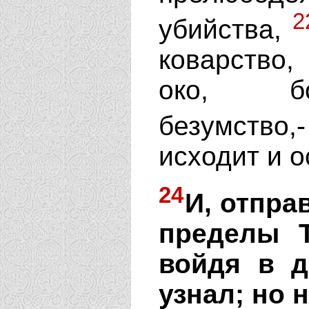
2
убийства,
коварство,
око, бог
безумство
исходит и о
24
И, отпра
пределы Т
войдя в д
узнал; но 