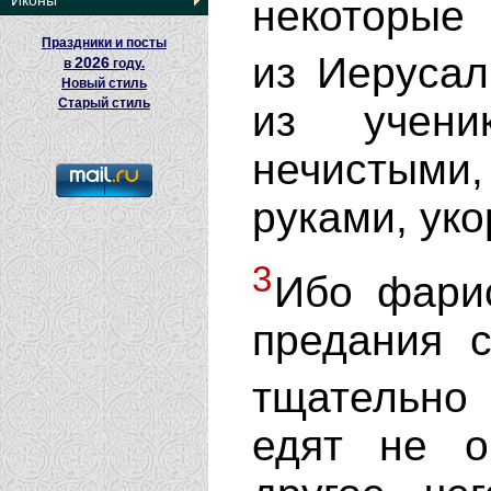
Иконы
некоторые
Праздники и посты
из Иеруса
2026
в
году.
Новый стиль
Старый стиль
из учени
нечистым
руками, уко
3
Ибо фари
предания с
тщательно
едят не о