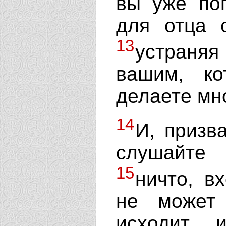
вы уже поп
для отца 
13
устраня
вашим, ко
делаете мн
14
И, призв
слушайте
15
ничто, в
не может 
исходит 