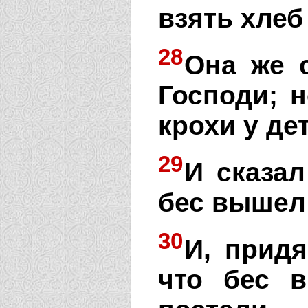
взять хлеб
28
Она же с
Господи; 
крохи у де
29
И сказал
бес вышел 
30
И, придя
что бес 