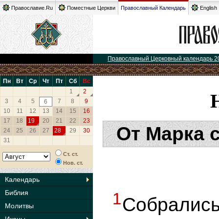
Православие.Ru
Поместные Церкви
Православный Календарь
English
Православный Церковный календарь 2
Пн
Вт
Ср
Чт
Пт
Сб
Вс
1
2
3
4
5
7
8
9
6
10
11
12
13
14
15
16
17
18
19
20
21
22
23
От Марка 
24
25
26
27
28
29
30
31
Ст. ст.
Нов. ст.
Календарь
Библия
1
Собрали
Молитвы