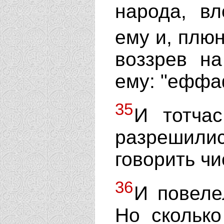
народа, в
ему и, плюн
воззрев на
ему: "еффаф
35
И тотчас
разрешили
говорить чи
36
И повеле
Но скольк