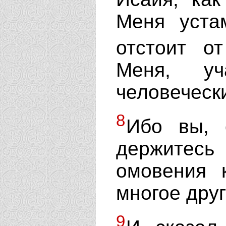
Меня уста
отстоит 
Меня, уч
человеческ
8
Ибо вы, 
держитесь
омовения 
многое друг
9