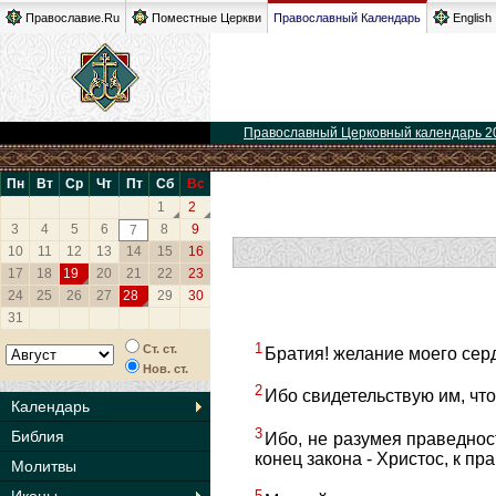
Православие.Ru
Поместные Церкви
Православный Календарь
English
Православный Церковный календарь 2
Пн
Вт
Ср
Чт
Пт
Сб
Вс
1
2
3
4
5
6
8
9
7
10
11
12
13
14
15
16
17
18
19
20
21
22
23
24
25
26
27
28
29
30
31
1
Ст. ст.
Братия! желание моего серд
Нов. ст.
2
Ибо свидетельствую им, что
Календарь
3
Библия
Ибо, не разумея праведнос
конец закона - Христос, к п
Молитвы
5