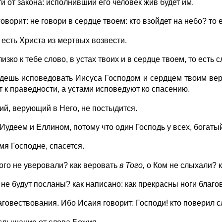
 от закона: исполнивший его человек жив будет им.
оворит: не говори в сердце твоем: кто взойдет на небо? то 
о есть Христа из мертвых возвести.
изко к тебе слово, в устах твоих и в сердце твоем, то есть
дешь исповедовать Иисуса Господом и сердцем твоим веро
 к праведности, а устами исповедуют ко спасению.
ий, верующий в Него, не постыдится.
Иудеем и Еллином, потому что один Господь у всех, богаты
мя Господне, спасется.
ого не уверовали? как веровать
в
Того,
о Ком не слыхали? 
 не будут посланы? как написано: как прекрасны ноги благ
аговествования. Ибо Исаия говорит: Господи! кто поверил 