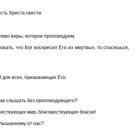
есть Христа свести.
 слово веры, которое проповедуем.
вать, что Бог воскресил Его из мертвых, то спасешься,
й для всех, призывающих Его.
как слышать без проповедующего?
овествующих мир, благовествующих благое!
слышанному от нас?