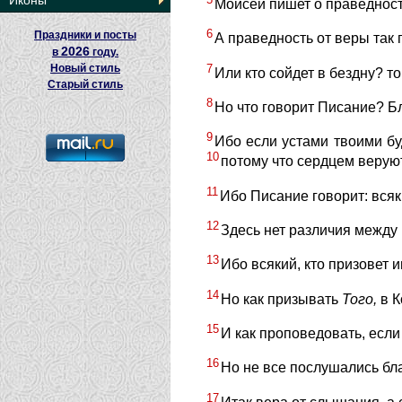
Иконы
Моисей пишет о праведности
6
Праздники и посты
А праведность от веры так г
2026
в
году.
7
Новый стиль
Или кто сойдет в бездну? т
Старый стиль
8
Но что говорит Писание? Бл
9
Ибо если устами твоими бу
10
потому что сердцем веруют
11
Ибо Писание говорит: всяк
12
Здесь нет различия между 
13
Ибо всякий, кто призовет и
14
Но как призывать
Того,
в К
15
И как проповедовать, если
16
Но не все послушались бл
17