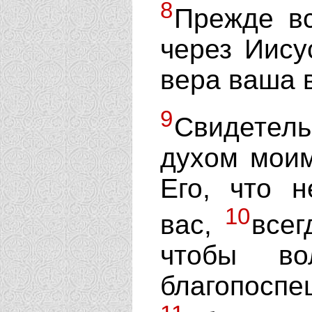
8
Прежде вс
через Иису
вера ваша 
9
Свидетель
духом моим
Его, что 
10
вас,
всег
чтобы во
благопосп