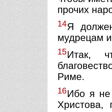
прочих нар
14
Я долже
мудрецам и
15
Итак, 
благовеств
Риме.
16
Ибо я не
Христова,