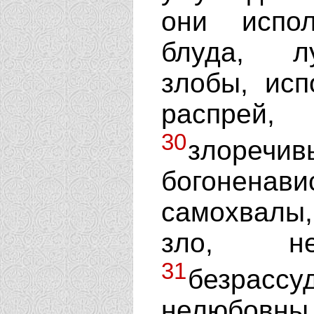
они испо
блуда, лу
злобы, исп
распрей,
30
злоре
богонена
самохвалы,
зло, не
31
безра
нелюбо