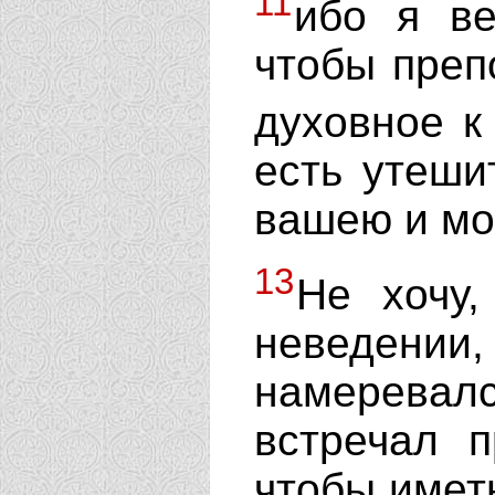
11
ибо я ве
чтобы преп
духовное к
есть утеши
вашею и мо
13
Не хочу
неведени
намерева
встречал п
чтобы иметь