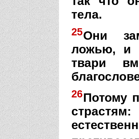
так что о
тела.
25
Они за
ложью, и 
твари вм
благослове
26
Потому 
страстям
естеств