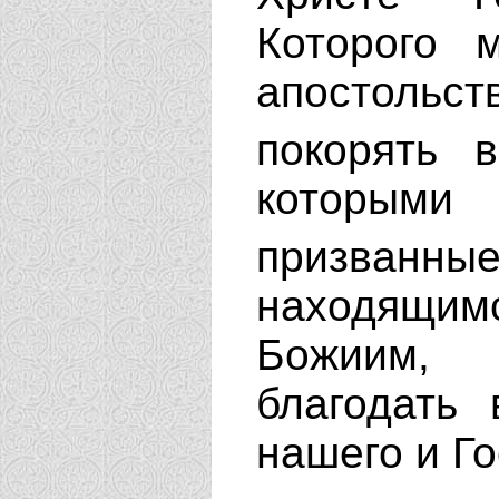
Которого 
апостоль
покорять 
которым
призванны
находящим
Божиим,
благодать
нашего и Г