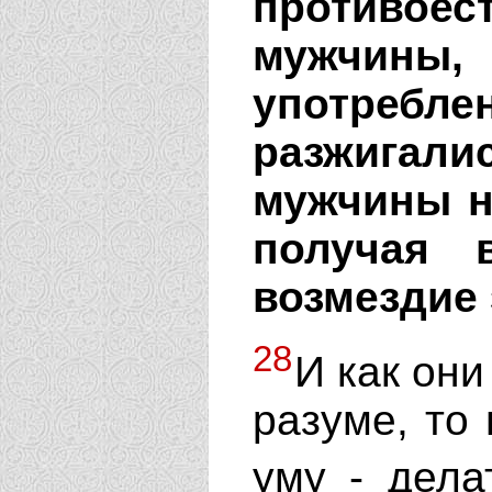
противоес
мужчины,
употребл
разжигалис
мужчины н
получая 
возмездие 
28
И как они
разуме, то
уму - дела