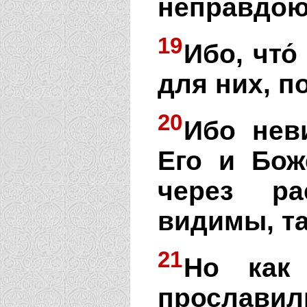
неправдою
19
Ибо, что
для них, п
20
Ибо нев
Его и Бож
через ра
видимы, та
21
Но как 
прослави