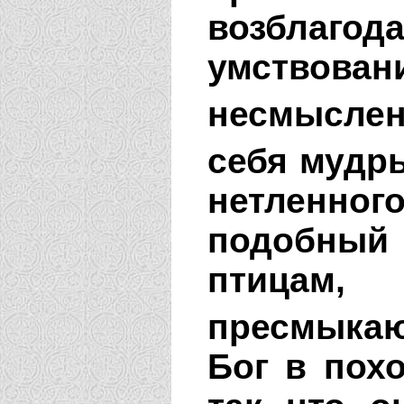
возблагод
умствован
несмыслен
себя мудр
нетленног
подобный
птицам,
пресмыкаю
Бог в похо