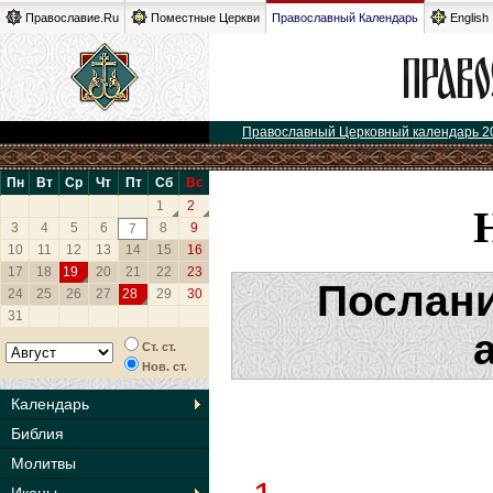
Православие.Ru
Поместные Церкви
Православный Календарь
English
Православный Церковный календарь 2
Пн
Вт
Ср
Чт
Пт
Сб
Вс
1
2
3
4
5
6
8
9
7
10
11
12
13
14
15
16
17
18
19
20
21
22
23
Послани
24
25
26
27
28
29
30
31
Ст. ст.
Нов. ст.
Календарь
Библия
Молитвы