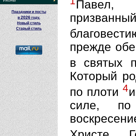
1
Иконы
Павел,
Праздники и посты
призванны
2026
в
году.
Новый стиль
Старый стиль
благовес
прежде обе
в святых 
Который ро
4
по плоти
и
силе, по
воскресен
Христе 