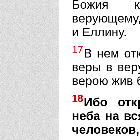
Божия к
верующему,
и Еллину.
17
В нем от
веры в вер
верою жив б
18
Ибо отк
неба на вс
человеко