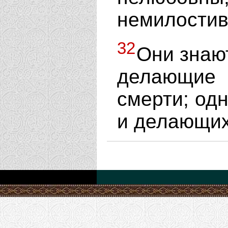
немилостив
32
Они знаю
делающи
смерти; од
и делающих