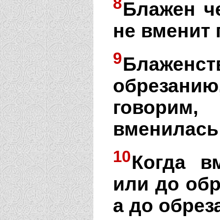
8
Блажен ч
не вменит 
9
Блажен
обрезанию
говорим
вменилась
10
Когда в
или до обр
а до обрез