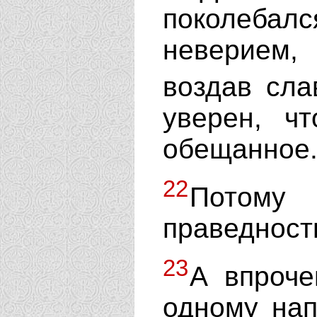
поколебал
неверием,
воздав сл
уверен, ч
обещанное
22
Потому
праведност
23
А впроче
одному нап