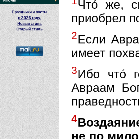
1
Иконы
Что́ же, 
Праздники и посты
приобрел п
2026
в
году.
Новый стиль
Старый стиль
2
Если Авра
имеет похва
3
Ибо что́ 
Авраам Бог
праведност
4
Воздаяни
не по мило