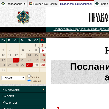
Православие.Ru
Поместные Церкви
Православный Календарь
English
Православный Церковный календарь 2
Пн
Вт
Ср
Чт
Пт
Сб
Вс
1
2
3
4
5
6
7
8
9
10
11
12
13
14
15
16
17
18
19
20
21
22
23
Послани
24
25
26
27
28
29
30
31
Ст. ст.
Нов. ст.
Календарь
Библия
Молитвы