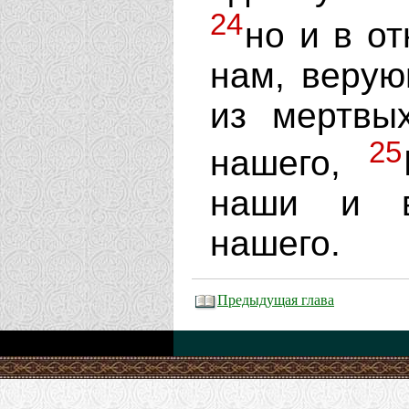
24
но и в о
нам, верую
из мертвы
25
нашего,
наши и в
нашего.
Предыдущая глава