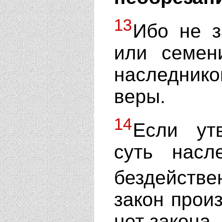
13
Ибо не 
или семен
наследник
веры.
14
Если ут
суть насл
бездейст
закон произ
нет закона,