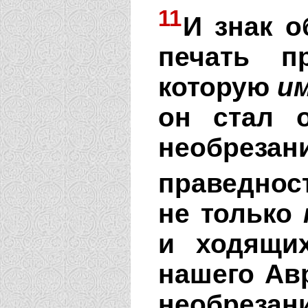
11
И знак о
печать п
которую
и
он стал 
необрезан
праведнос
не только
и ходящи
нашего Ав
необрезан