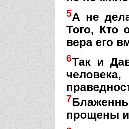
5
А не дел
Того, Кто 
вера его в
6
Так и Да
человека
праведно
7
Блажен
прощены и