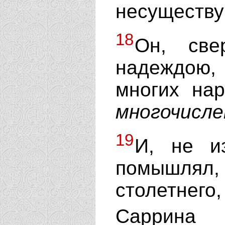
несуществу
18
Он, све
надеждою, 
многих нар
многочисле
19
И, не и
помышлял
столетнего
Саррина