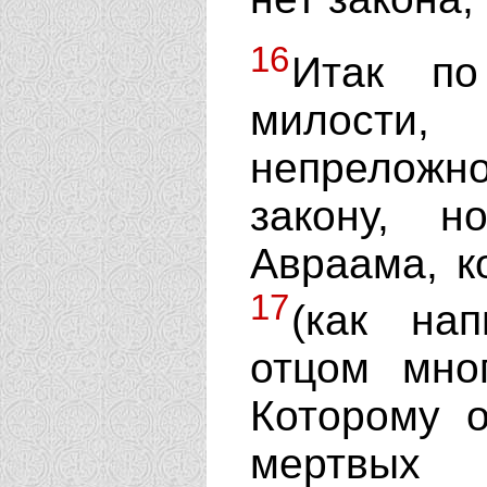
16
Итак п
милости,
непреложн
закону, 
Авраама, к
17
(как на
отцом мно
Которому 
мертв