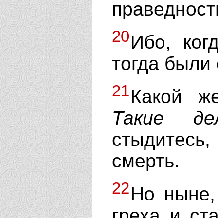
праведност
20
Ибо, ког
тогда были
21
Какой ж
Такие
де
стыдитесь
смерть.
22
Но ныне,
греха и ст