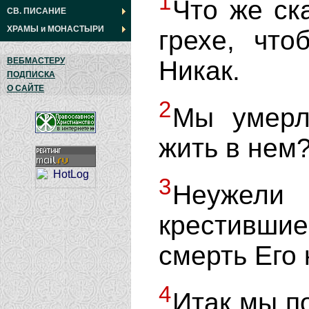
1
Что же ск
СВ. ПИСАНИЕ
ХРАМЫ
и
МОНАСТЫРИ
грехе, что
Никак.
ВЕБМАСТЕРУ
ПОДПИСКА
О САЙТЕ
2
Мы умерл
жить в нем
3
Неужели 
крестивши
смерть Его
4
Итак мы п