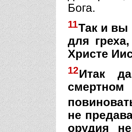
Бога.
11
Так и вы
для греха
Христе Иис
12
Итак да
смертном
повиновать
не предава
орудия не