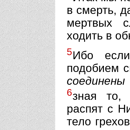
в смерть, д
мертвых 
ходить в о
5
Ибо есл
подобием с
соединены
6
зная то,
распят с Н
тело грехо