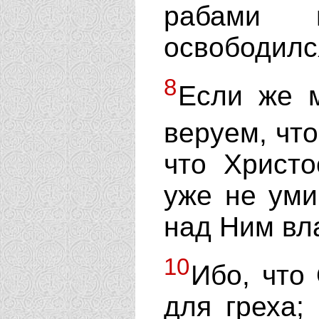
рабами 
освободился
8
Если же 
веруем, чт
что Христо
уже не уми
над Ним вл
10
Ибо, что
для греха;