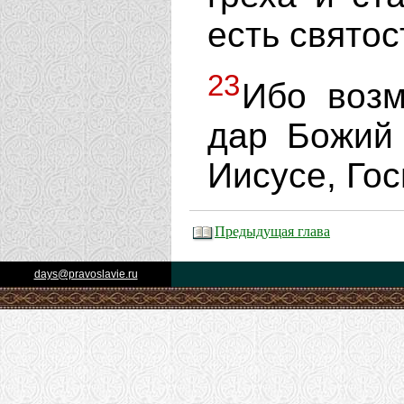
есть святос
23
Ибо возм
дар Божий 
Иисусе, Го
Предыдущая глава
days@pravoslavie.ru