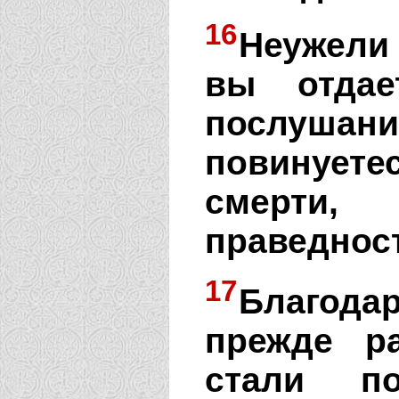
16
Неужели 
вы отда
послушани
повинует
смерти,
праведнос
17
Благода
прежде р
стали п