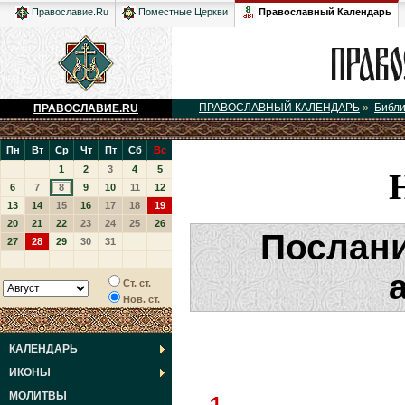
Православный Календарь
Православие.Ru
Поместные Церкви
ПРАВОСЛАВНЫЙ КАЛЕНДАРЬ
»
Библ
ПРАВОСЛАВИЕ.RU
Пн
Вт
Ср
Чт
Пт
Сб
Вс
1
2
3
4
5
6
7
8
9
10
11
12
13
14
15
16
17
18
19
20
21
22
23
24
25
26
Послани
27
28
29
30
31
Ст. ст.
Нов. ст.
КАЛЕНДАРЬ
ИКОНЫ
МОЛИТВЫ