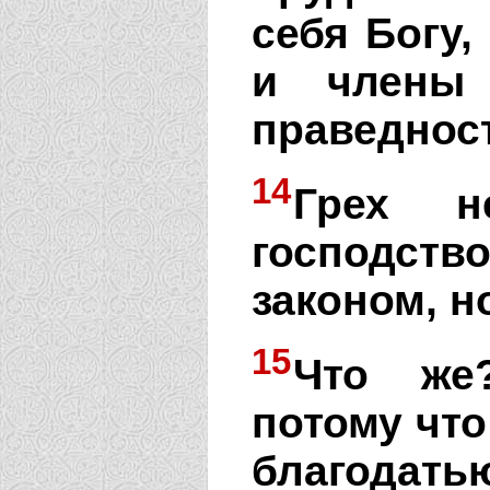
себя Богу,
и члены
праведнос
14
Грех 
господст
законом, н
15
Что же
потому что
благодатью