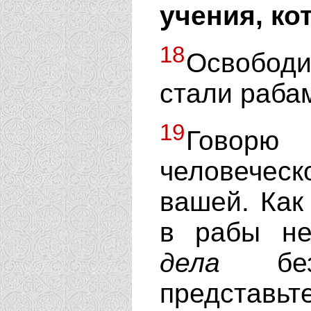
учения, ко
18
Освобод
стали раба
19
Гов
человечес
вашей. Как
в рабы не
дела
безз
представ