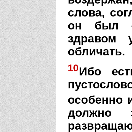
слова, сог
он был с
здравом 
обличать.
10
Ибо ест
пустосл
особенно 
должно з
развращаю