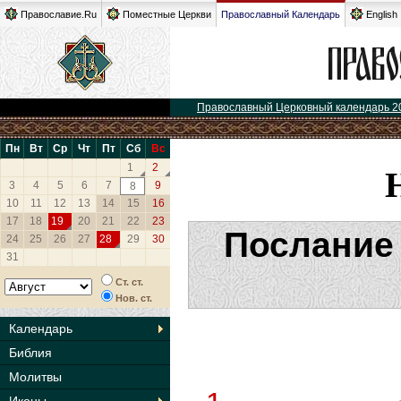
Православие.Ru
Поместные Церкви
Православный Календарь
English
Православный Церковный календарь 2
Пн
Вт
Ср
Чт
Пт
Сб
Вс
1
2
3
4
5
6
7
9
8
10
11
12
13
14
15
16
17
18
19
20
21
22
23
Послание 
24
25
26
27
28
29
30
31
Ст. ст.
Нов. ст.
Календарь
Библия
Молитвы