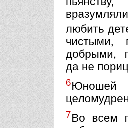
пьянств
вразумлял
любить дет
чистыми, 
добрыми, 
да не пори
6
Юношей 
целомудре
7
Во всем 