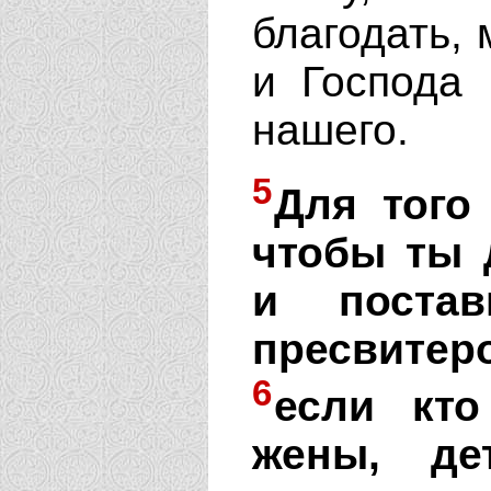
благодать, 
и Господа 
нашего.
5
Для того
чтобы ты 
и поста
пресвитеро
6
если кто
жены, де