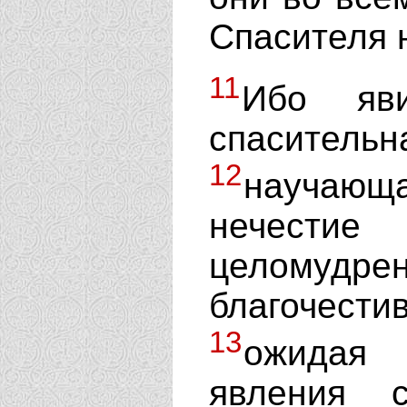
Спасителя н
11
Ибо яви
спаситель
12
научающа
нечести
целомуд
благочести
13
ожидая 
явления 