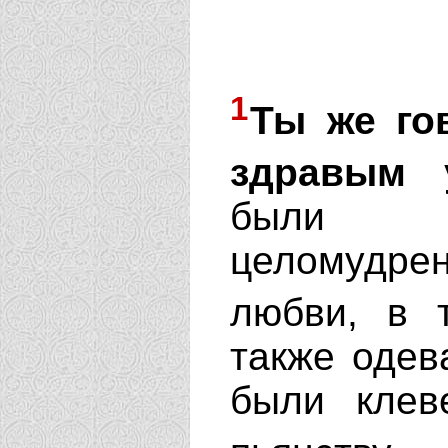
1
Ты же го
здравым 
были бд
целомудр
любви, в 
также одев
были клев