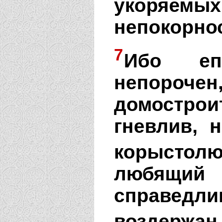
укоряем
непокорно
7
Ибо еп
непор
домостро
гневлив, 
корыстолю
любящий
справед
воздержан