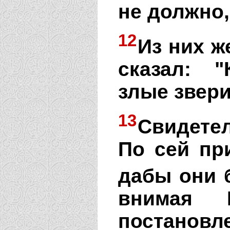
не должно,
12
Из них ж
сказал: 
злые звери
13
Свидете
По сей пр
дабы они 
внимая 
постан