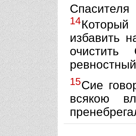
Спасителя
14
Который
избавить н
очистить
ревностный
15
Сие гово
всякою в
пренебрега