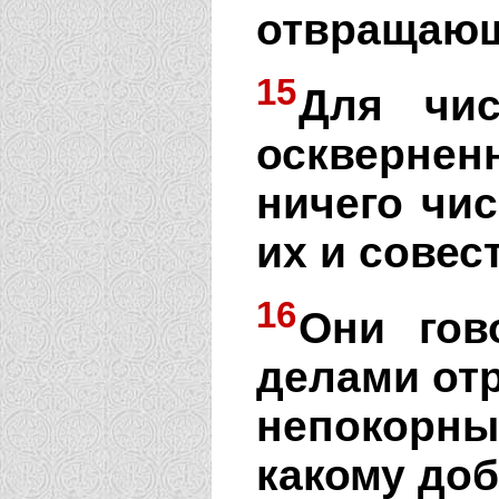
отвращающ
15
Для чис
оскверне
ничего чис
их и совес
16
Они гов
делами отр
непокорн
какому доб