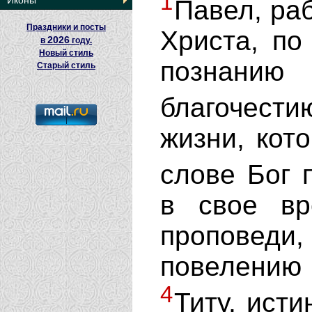
1
Иконы
Павел, ра
Праздники и посты
Христа, по
2026
в
году.
Новый стиль
познанию
Старый стиль
благочес
жизни, кот
слове Бог 
в свое в
проповед
повелению 
4
Титу, ист