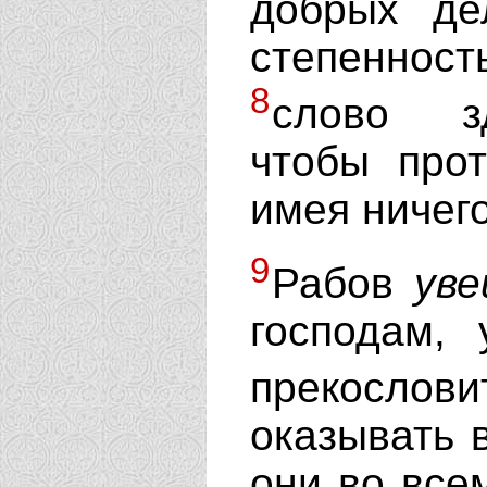
добрых дел
степенно
8
слово зд
чтобы про
имея ничего
9
Рабов
уве
господам,
прекосло
оказывать 
они во все