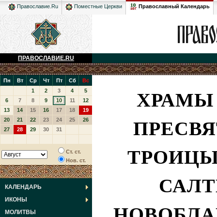
Православный Календарь
Православие.Ru
Поместные Церкви
ПРАВОСЛАВИЕ.RU
Пн
Вт
Ср
Чт
Пт
Сб
Вс
ХРАМЫ 
1
2
3
4
5
6
7
8
9
10
11
12
13
14
15
16
17
18
19
ПРЕСВЯ
20
21
22
23
24
25
26
27
28
29
30
31
ТРОИЦЫ
Ст. ст.
Нов. ст.
САЛТ
КАЛЕНДАРЬ
ИКОНЫ
НОВОБЛА
МОЛИТВЫ