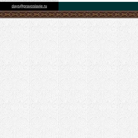
days@pravoslavie.ru