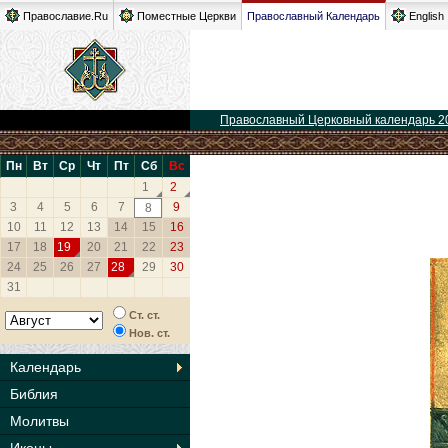
Православие.Ru
Поместные Церкви
Православный Календарь
English
Православный Церковный календарь 2
Пн
Вт
Ср
Чт
Пт
Сб
Вс
1
2
3
4
5
6
7
9
8
10
11
12
13
14
15
16
17
18
19
20
21
22
23
24
25
26
27
28
29
30
31
Ст. ст.
Нов. ст.
Календарь
Библия
Молитвы