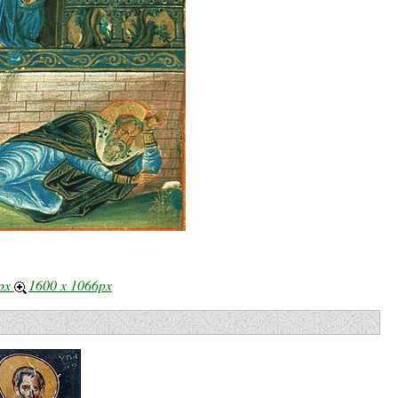
9px
1600 x 1066px