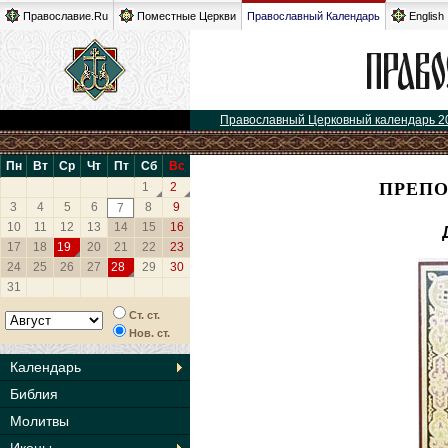
Православие.Ru
Поместные Церкви
Православный Календарь
English
Православный Церковный календарь 2
Пн
Вт
Ср
Чт
Пт
Сб
Вс
ПРЕПО
1
2
3
4
5
6
8
9
7
10
11
12
13
14
15
16
17
18
19
20
21
22
23
24
25
26
27
28
29
30
31
Ст. ст.
Нов. ст.
Календарь
Библия
Молитвы