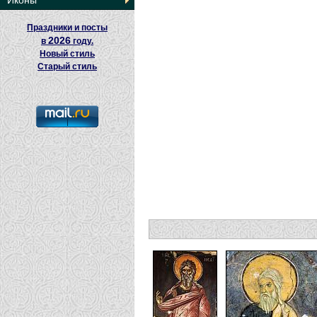
Иконы
Праздники и посты
2026
в
году.
Новый стиль
Старый стиль