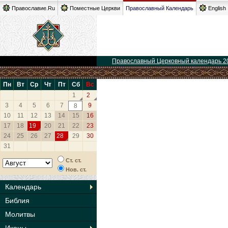
Православие.Ru
Поместные Церкви
Православный Календарь
English
Православный Церковный календарь 2
Пн
Вт
Ср
Чт
Пт
Сб
Вс
1
2
3
4
5
6
7
9
8
10
11
12
13
14
15
16
17
18
19
20
21
22
23
24
25
26
27
28
29
30
31
Ст. ст.
Нов. ст.
Календарь
Библия
Молитвы