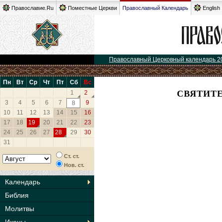
Православие.Ru
Поместные Церкви
Православный Календарь
English
Православный Церковный календарь 2
Пн
Вт
Ср
Чт
Пт
Сб
Вс
СВЯТИТЕ
1
2
3
4
5
6
7
9
8
10
11
12
13
14
15
16
17
18
19
20
21
22
23
24
25
26
27
28
29
30
31
Ст. ст.
Нов. ст.
Календарь
Библия
Молитвы