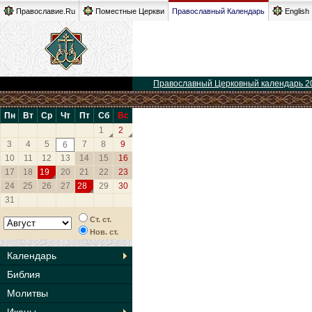
Православие.Ru
Поместные Церкви
Православный Календарь
English
Православный Церковный календарь 2
Пн
Вт
Ср
Чт
Пт
Сб
Вс
1
2
3
4
5
7
8
9
6
10
11
12
13
14
15
16
17
18
19
20
21
22
23
24
25
26
27
28
29
30
31
Ст. ст.
Нов. ст.
Календарь
Библия
Молитвы