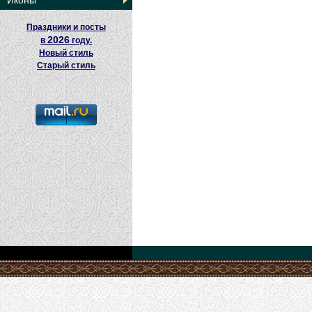
Иконы
Праздники и посты
2026
в
году.
Новый стиль
Старый стиль