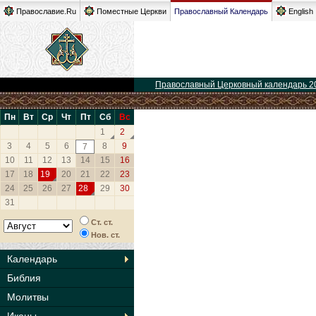
Православие.Ru
Поместные Церкви
Православный Календарь
English
Православный Церковный календарь 2
Пн
Вт
Ср
Чт
Пт
Сб
Вс
1
2
3
4
5
6
8
9
7
10
11
12
13
14
15
16
17
18
19
20
21
22
23
24
25
26
27
28
29
30
31
Ст. ст.
Нов. ст.
Календарь
Библия
Молитвы