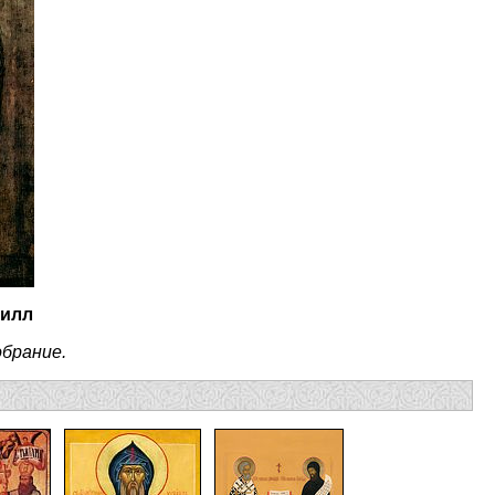
рилл
обрание.