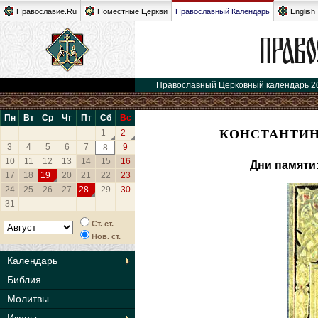
Православие.Ru
Поместные Церкви
Православный Календарь
English
Православный Церковный календарь 2
Пн
Вт
Ср
Чт
Пт
Сб
Вс
КОНСТАНТИН
1
2
3
4
5
6
7
9
8
10
11
12
13
14
15
16
Дни памяти
17
18
19
20
21
22
23
24
25
26
27
28
29
30
31
Ст. ст.
Нов. ст.
Календарь
Библия
Молитвы