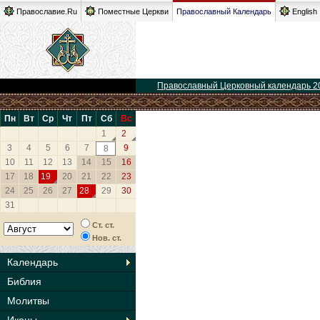
Православие.Ru
Поместные Церкви
Православный Календарь
English
Православный Церковный календарь 2
Пн
Вт
Ср
Чт
Пт
Сб
Вс
1
2
3
4
5
6
7
9
8
10
11
12
13
14
15
16
17
18
19
20
21
22
23
24
25
26
27
28
29
30
31
Ст. ст.
Нов. ст.
Календарь
Библия
Молитвы