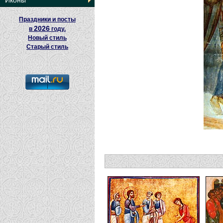
Иконы
Праздники и посты
2026
в
году.
Новый стиль
Старый стиль