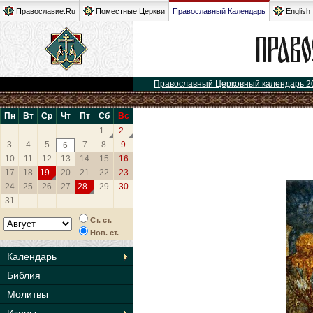
Православие.Ru
Поместные Церкви
Православный Календарь
English
Православный Церковный календарь 2
Пн
Вт
Ср
Чт
Пт
Сб
Вс
1
2
3
4
5
7
8
9
6
10
11
12
13
14
15
16
17
18
19
20
21
22
23
24
25
26
27
28
29
30
31
Ст. ст.
Нов. ст.
Календарь
Библия
Молитвы