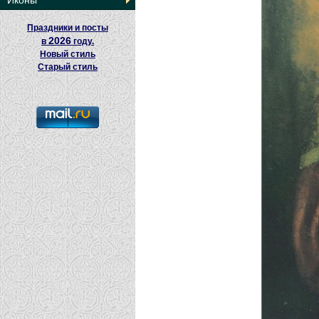
Иконы
Праздники и посты
2026
в
году.
Новый стиль
Старый стиль