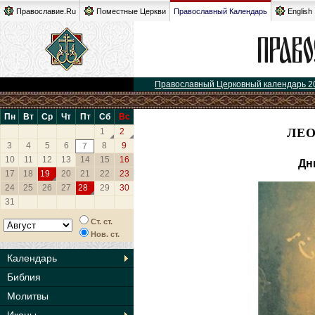
Православие.Ru
Поместные Церкви
Православный Календарь
English
Православный Церковный календарь 2
Пн
Вт
Ср
Чт
Пт
Сб
Вс
ЛЕО
1
2
3
4
5
6
8
9
7
10
11
12
13
14
15
16
Дн
17
18
19
20
21
22
23
24
25
26
27
28
29
30
31
Ст. ст.
Нов. ст.
Календарь
Библия
Молитвы