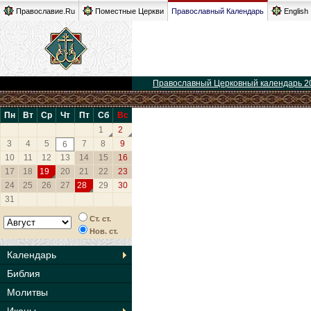
Православие.Ru
Поместные Церкви
Православный Календарь
English
Православный Церковный календарь 2
Пн
Вт
Ср
Чт
Пт
Сб
Вс
1
2
3
4
5
7
8
9
6
10
11
12
13
14
15
16
17
18
19
20
21
22
23
24
25
26
27
28
29
30
31
Ст. ст.
Нов. ст.
Календарь
Библия
Молитвы