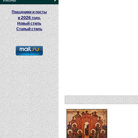
Иконы
Праздники и посты
2026
в
году.
Новый стиль
Старый стиль