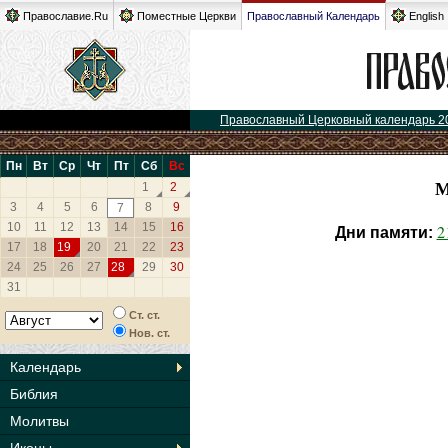
Православие.Ru
Поместные Церкви
Православный Календарь
English
Православный Церковный календарь 2
Пн
Вт
Ср
Чт
Пт
Сб
Вс
М
1
2
3
4
5
6
8
9
7
10
11
12
13
14
15
16
2
Дни памяти:
17
18
19
20
21
22
23
24
25
26
27
28
29
30
31
Ст. ст.
Нов. ст.
Календарь
Библия
Молитвы