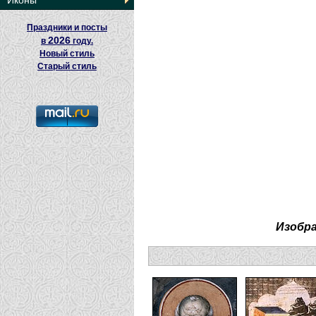
Иконы
Праздники и посты
2026
в
году.
Новый стиль
Старый стиль
Изобр