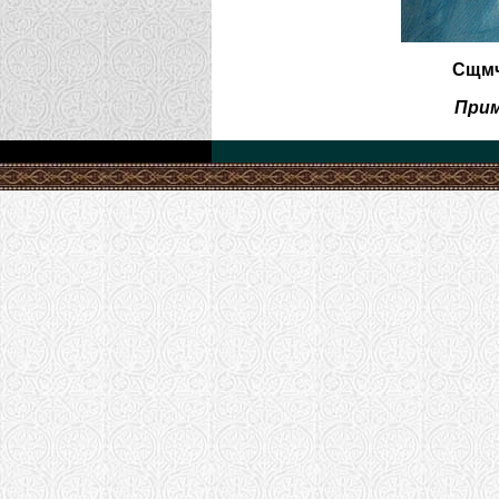
Сщмч
Прим