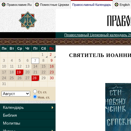
Православие.Ru
Поместные Церкви
Православный Календарь
English
Православный Церковный календарь 2
Пн
Вт
Ср
Чт
Пт
Сб
Вс
СВЯТИТЕЛЬ ИОАННИ
1
2
3
4
5
6
8
9
7
10
11
12
13
14
15
16
17
18
19
20
21
22
23
24
25
26
27
28
29
30
31
Ст. ст.
Нов. ст.
Календарь
Библия
Молитвы