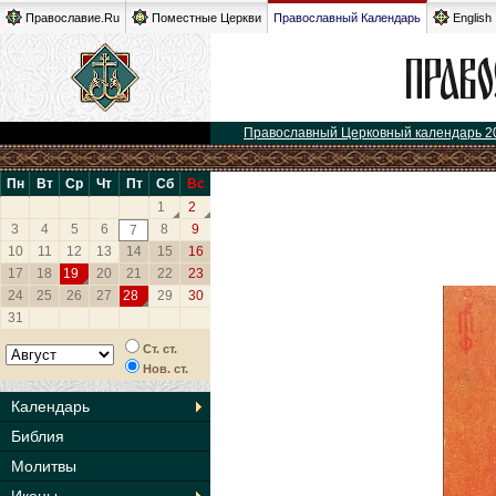
Православие.Ru
Поместные Церкви
Православный Календарь
English
Православный Церковный календарь 2
Пн
Вт
Ср
Чт
Пт
Сб
Вс
1
2
3
4
5
6
8
9
7
10
11
12
13
14
15
16
17
18
19
20
21
22
23
24
25
26
27
28
29
30
31
Ст. ст.
Нов. ст.
Календарь
Библия
Молитвы