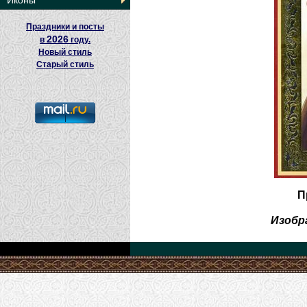
Иконы
Праздники и посты
2026
в
году.
Новый стиль
Старый стиль
П
Изобр