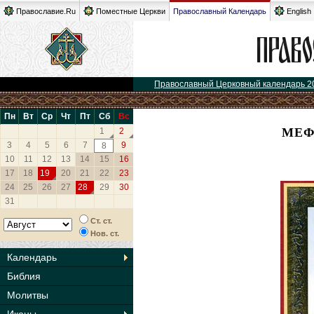
Православие.Ru
Поместные Церкви
Православный Календарь
English
Православный Церковный календарь 2
Пн
Вт
Ср
Чт
Пт
Сб
Вс
МЕФ
1
2
3
4
5
6
7
9
8
10
11
12
13
14
15
16
17
18
19
20
21
22
23
24
25
26
27
28
29
30
31
Ст. ст.
Нов. ст.
Календарь
Библия
Молитвы