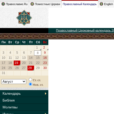
Православие.Ru
Поместные Церкви
Православный Календарь
English
Православный Церковный календарь 2
Пн
Вт
Ср
Чт
Пт
Сб
Вс
1
2
3
4
5
6
7
9
8
10
11
12
13
14
15
16
17
18
19
20
21
22
23
24
25
26
27
28
29
30
31
Ст. ст.
Нов. ст.
Календарь
Библия
Молитвы