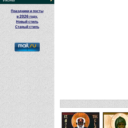
Иконы
Праздники и посты
2026
в
году.
Новый стиль
Старый стиль