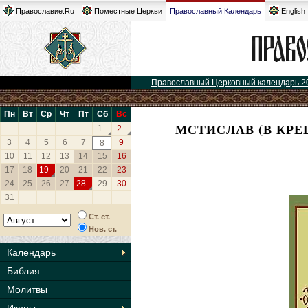
Православие.Ru
Поместные Церкви
Православный Календарь
English
Православный Церковный календарь 2
Пн
Вт
Ср
Чт
Пт
Сб
Вс
МСТИСЛАВ (В КРЕ
1
2
3
4
5
6
7
9
8
10
11
12
13
14
15
16
17
18
19
20
21
22
23
24
25
26
27
28
29
30
31
Ст. ст.
Нов. ст.
Календарь
Библия
Молитвы