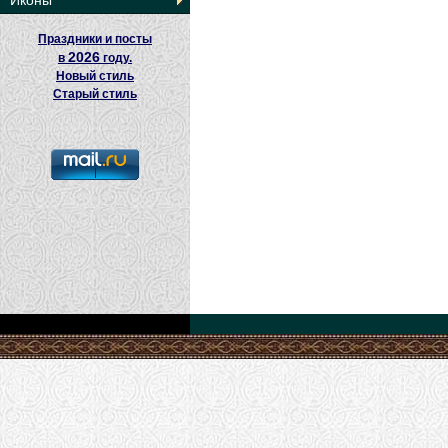
Иконы
Праздники и посты
2026
в
году.
Новый стиль
Старый стиль