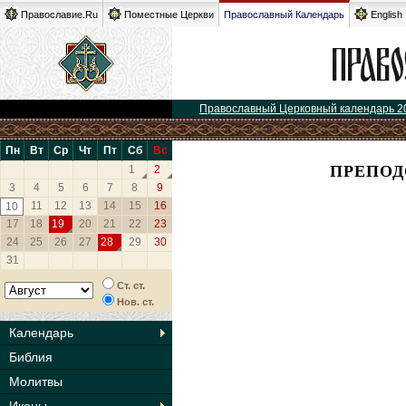
Православие.Ru
Поместные Церкви
Православный Календарь
English
Православный Церковный календарь 2
Пн
Вт
Ср
Чт
Пт
Сб
Вс
ПРЕПОД
1
2
3
4
5
6
7
8
9
11
12
13
14
15
16
10
17
18
19
20
21
22
23
24
25
26
27
28
29
30
31
Ст. ст.
Нов. ст.
Календарь
Библия
Молитвы