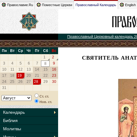
Православие.Ru
Поместные Церкви
Православный Календарь
English
Православный Церковный календарь 2
Пн
Вт
Ср
Чт
Пт
Сб
Вс
СВЯТИТЕЛЬ АНА
1
2
3
4
5
6
7
9
8
10
11
12
13
14
15
16
17
18
19
20
21
22
23
24
25
26
27
28
29
30
31
Ст. ст.
Нов. ст.
Календарь
Библия
Молитвы