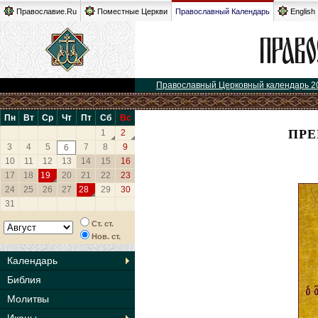
Православие.Ru
Поместные Церкви
Православный Календарь
English
Православный Церковный календарь 2
Пн
Вт
Ср
Чт
Пт
Сб
Вс
ПРЕ
1
2
3
4
5
7
8
9
6
10
11
12
13
14
15
16
17
18
19
20
21
22
23
24
25
26
27
28
29
30
31
Ст. ст.
Нов. ст.
Календарь
Библия
Молитвы