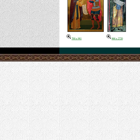
700 x 981
968 x 2720