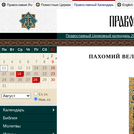
Православие.Ru
Поместные Церкви
Православный Календарь
English
Православный Церковный календарь 2
Пн
Вт
Ср
Чт
Пт
Сб
Вс
ПАХОМИЙ ВЕЛ
1
2
3
4
5
6
7
8
9
11
12
13
14
15
16
10
17
18
19
20
21
22
23
24
25
26
27
28
29
30
31
Ст. ст.
Нов. ст.
Календарь
Библия
Молитвы