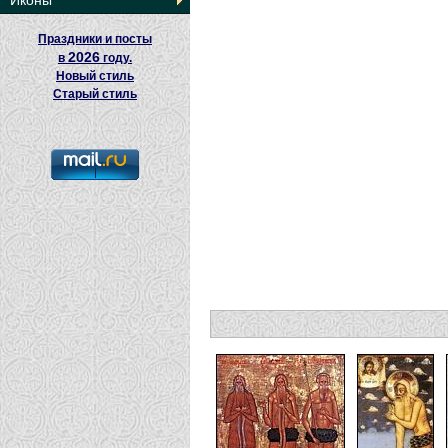
Иконы
Праздники и посты
2026
в
году.
Новый стиль
Старый стиль