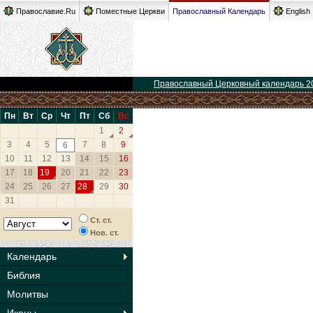
Православие.Ru
Поместные Церкви
Православный Календарь
English
Православный Церковный календарь 2
Пн
Вт
Ср
Чт
Пт
Сб
Вс
1
2
3
4
5
7
8
9
6
10
11
12
13
14
15
16
17
18
19
20
21
22
23
24
25
26
27
28
29
30
31
Ст. ст.
Нов. ст.
Календарь
Библия
Молитвы