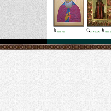
583 x 768
2179 x 3503
746 x 