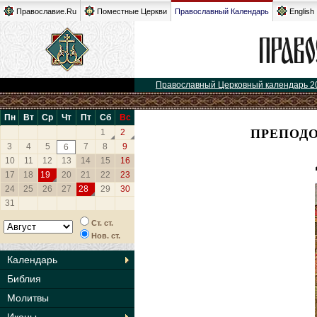
Православие.Ru
Поместные Церкви
Православный Календарь
English
Православный Церковный календарь 2
Пн
Вт
Ср
Чт
Пт
Сб
Вс
ПРЕПОДО
1
2
3
4
5
7
8
9
6
10
11
12
13
14
15
16
17
18
19
20
21
22
23
24
25
26
27
28
29
30
31
Ст. ст.
Нов. ст.
Календарь
Библия
Молитвы