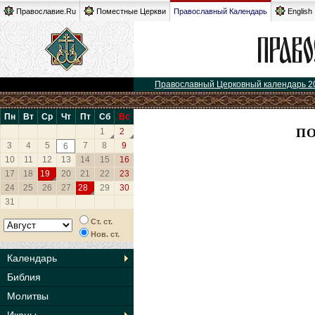
Православие.Ru
Поместные Церкви
Православный Календарь
English
Православный Церковный календарь 2
Пн
Вт
Ср
Чт
Пт
Сб
Вс
ПО
1
2
3
4
5
7
8
9
6
10
11
12
13
14
15
16
17
18
19
20
21
22
23
24
25
26
27
28
29
30
31
Ст. ст.
Нов. ст.
Календарь
Библия
Молитвы