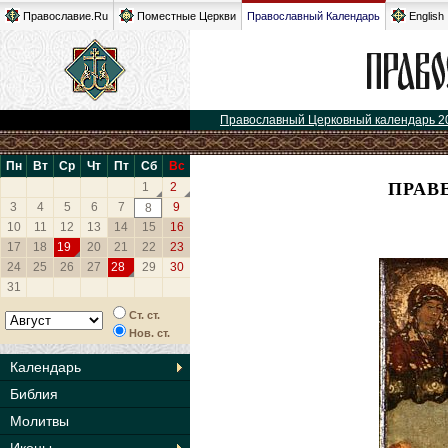
Православие.Ru
Поместные Церкви
Православный Календарь
English
Православный Церковный календарь 2
Пн
Вт
Ср
Чт
Пт
Сб
Вс
ПРАВ
1
2
3
4
5
6
7
9
8
10
11
12
13
14
15
16
17
18
19
20
21
22
23
24
25
26
27
28
29
30
31
Ст. ст.
Нов. ст.
Календарь
Библия
Молитвы