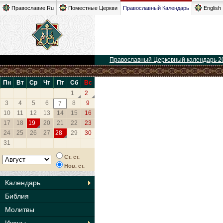
Православие.Ru
Поместные Церкви
Православный Календарь
English
Православный Церковный календарь 2
Пн
Вт
Ср
Чт
Пт
Сб
Вс
1
2
3
4
5
6
8
9
7
10
11
12
13
14
15
16
17
18
19
20
21
22
23
24
25
26
27
28
29
30
31
Ст. ст.
Нов. ст.
Календарь
Библия
Молитвы