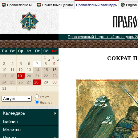
Православие.Ru
Поместные Церкви
Православный Календарь
English
Православный Церковный календарь 2
Пн
Вт
Ср
Чт
Пт
Сб
Вс
СОКРАТ 
1
2
3
4
5
6
8
9
7
10
11
12
13
14
15
16
17
18
19
20
21
22
23
24
25
26
27
28
29
30
31
Ст. ст.
Нов. ст.
Календарь
Библия
Молитвы