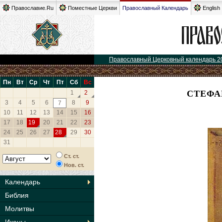
Православие.Ru
Поместные Церкви
Православный Календарь
English
Православный Церковный календарь 2
Пн
Вт
Ср
Чт
Пт
Сб
Вс
СТЕФА
1
2
3
4
5
6
8
9
7
10
11
12
13
14
15
16
17
18
19
20
21
22
23
24
25
26
27
28
29
30
31
Ст. ст.
Нов. ст.
Календарь
Библия
Молитвы