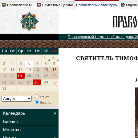
Православие.Ru
Поместные Церкви
Православный Календарь
English
Православный Церковный календарь 2
Пн
Вт
Ср
Чт
Пт
Сб
Вс
СВЯТИТЕЛЬ ТИМОФЕ
1
2
3
4
5
7
8
9
6
10
11
12
13
14
15
16
17
18
19
20
21
22
23
24
25
26
27
28
29
30
31
Ст. ст.
Нов. ст.
Календарь
Библия
Молитвы