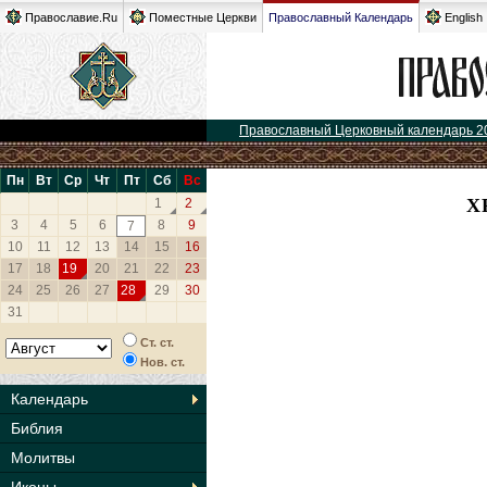
Православие.Ru
Поместные Церкви
Православный Календарь
English
Православный Церковный календарь 2
Пн
Вт
Ср
Чт
Пт
Сб
Вс
Х
1
2
3
4
5
6
8
9
7
10
11
12
13
14
15
16
17
18
19
20
21
22
23
24
25
26
27
28
29
30
31
Ст. ст.
Нов. ст.
Календарь
Библия
Молитвы