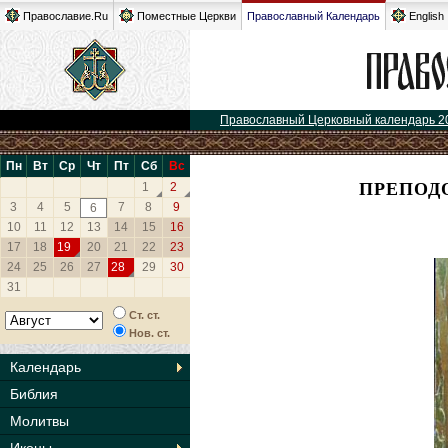
Православие.Ru
Поместные Церкви
Православный Календарь
English
Православный Церковный календарь 2
Пн
Вт
Ср
Чт
Пт
Сб
Вс
ПРЕПОД
1
2
3
4
5
7
8
9
6
10
11
12
13
14
15
16
17
18
19
20
21
22
23
24
25
26
27
28
29
30
31
Ст. ст.
Нов. ст.
Календарь
Библия
Молитвы