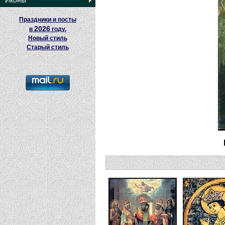
Иконы
Праздники и посты
2026
в
году.
Новый стиль
Старый стиль