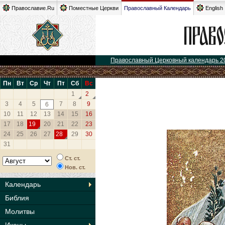
Православие.Ru
Поместные Церкви
Православный Календарь
English
Православный Церковный календарь 2
Пн
Вт
Ср
Чт
Пт
Сб
Вс
1
2
3
4
5
7
8
9
6
10
11
12
13
14
15
16
17
18
19
20
21
22
23
24
25
26
27
28
29
30
31
Ст. ст.
Нов. ст.
Календарь
Библия
Молитвы