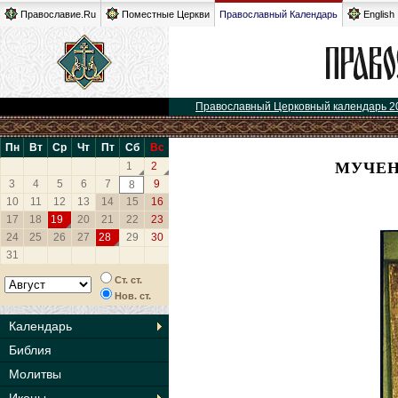
Православие.Ru
Поместные Церкви
Православный Календарь
English
Православный Церковный календарь 2
Пн
Вт
Ср
Чт
Пт
Сб
Вс
МУЧЕН
1
2
3
4
5
6
7
9
8
10
11
12
13
14
15
16
17
18
19
20
21
22
23
24
25
26
27
28
29
30
31
Ст. ст.
Нов. ст.
Календарь
Библия
Молитвы