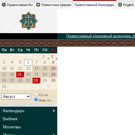
Православие.Ru
Поместные Церкви
Православный Календарь
English
Православный Церковный календарь 2
Пн
Вт
Ср
Чт
Пт
Сб
Вс
1
2
3
4
5
7
8
9
6
10
11
12
13
14
15
16
17
18
19
20
21
22
23
24
25
26
27
28
29
30
31
Ст. ст.
Нов. ст.
Календарь
Библия
Молитвы