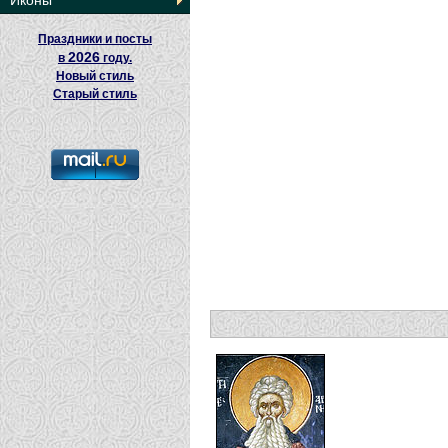
Иконы
Праздники и посты
2026
в
году.
Новый стиль
Старый стиль