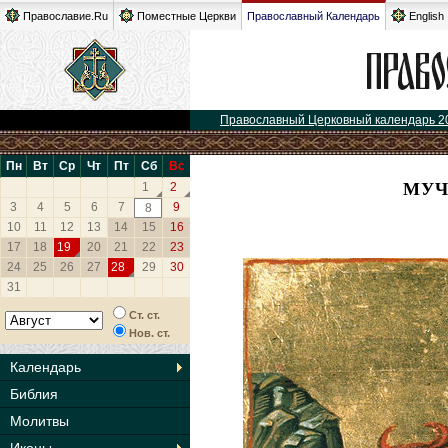
Православие.Ru
Поместные Церкви
Православный Календарь
English
Православный Церковный календарь 2
Пн
Вт
Ср
Чт
Пт
Сб
Вс
МУЧ
1
2
3
4
5
6
7
9
8
10
11
12
13
14
15
16
17
18
19
20
21
22
23
24
25
26
27
28
29
30
31
Ст. ст.
Нов. ст.
Календарь
Библия
Молитвы