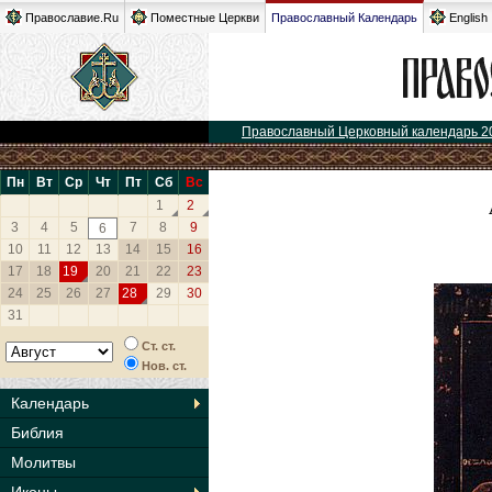
Православие.Ru
Поместные Церкви
Православный Календарь
English
Православный Церковный календарь 2
Пн
Вт
Ср
Чт
Пт
Сб
Вс
1
2
3
4
5
7
8
9
6
10
11
12
13
14
15
16
17
18
19
20
21
22
23
24
25
26
27
28
29
30
31
Ст. ст.
Нов. ст.
Календарь
Библия
Молитвы