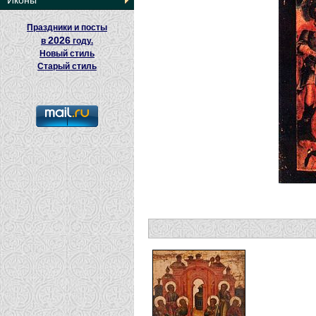
Иконы
Праздники и посты
2026
в
году.
Новый стиль
Старый стиль