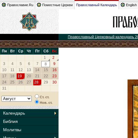
Православие.Ru
Поместные Церкви
Православный Календарь
English
Православный Церковный календарь 2
Пн
Вт
Ср
Чт
Пт
Сб
Вс
1
2
3
4
5
6
7
9
8
10
11
12
13
14
15
16
17
18
19
20
21
22
23
24
25
26
27
28
29
30
31
Ст. ст.
Нов. ст.
Календарь
Библия
Молитвы